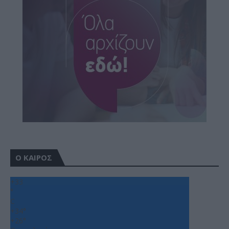
Ο ΚΑΙΡΟΣ
+
33
°
C
+
34°
+
26°