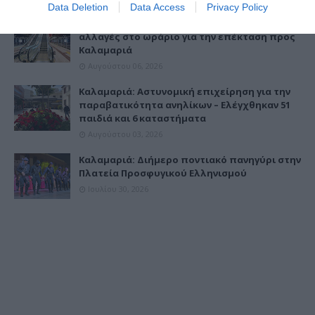
Data Deletion
Data Access
Privacy Policy
Μετρό Θεσσαλονίκης: Από σήμερα οι
αλλαγές στο ωράριο για την επέκταση προς
Καλαμαριά
Αυγούστου 06, 2026
Καλαμαριά: Αστυνομική επιχείρηση για την
παραβατικότητα ανηλίκων – Ελέγχθηκαν 51
παιδιά και 6 καταστήματα
Αυγούστου 03, 2026
Καλαμαριά: Διήμερο ποντιακό πανηγύρι στην
Πλατεία Προσφυγικού Ελληνισμού
Ιουλίου 30, 2026