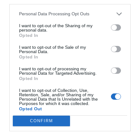
third parties.
Personal Data Processing Opt Outs
I want to opt-out of the Sharing of my
personal data.
Opted In
I want to opt-out of the Sale of my
Personal Data.
Opted In
I want to opt-out of processing my
Personal Data for Targeted Advertising.
ΔΗΜΟΦΙΛΕΣΤΕΡΑ
Opted In
Καλαμαριά: Προβλήματα υδροδότησης την
I want to opt-out of Collection, Use,
Retention, Sale, and/or Sharing of my
Τρίτη στον Άγιο Ιωάννη – Ποιες οδοί
Personal Data that Is Unrelated with the
επηρεάζονται
Purposes for which it was collected.
Opted Out
Αυγούστου 03, 2026
Μετρό Καλαμαριάς: Πέντε νέες
CONFIRM
λεωφορειακές γραμμές – Καταργούνται οι Νο
6 και Νο 7
Αυγούστου 05, 2026