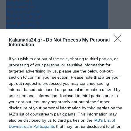
Θεσσαλονίκη
Παρασκευή, 07
Σάββατο
+
36°
+
23°
Κυριακή
+
37°
+
27°
Δευτέρα
+
35°
+
26°
Τρίτη
+
36°
+
25°
Τετάρτη
+
36°
+
25°
Πέμπτη
+
37°
+
25°
Kalamaria24.gr -
Do Not Process My Personal
Information
Πρόγνωση για 7 μέρες
If you wish to opt-out of the sale, sharing to third parties, or
processing of your personal or sensitive information for
targeted advertising by us, please use the below opt-out
section to confirm your selection. Please note that after your
opt-out request is processed you may continue seeing
interest-based ads based on personal information utilized by
us or personal information disclosed to third parties prior to
your opt-out. You may separately opt-out of the further
disclosure of your personal information by third parties on the
IAB’s list of downstream participants. This information may
also be disclosed by us to third parties on the
IAB’s List of
Downstream Participants
that may further disclose it to other