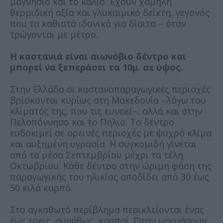
μαγνήσιο και το κάλιο. Έχουν χαμηλή
θερμιδική αξία και γλυκαιμικό δείκτη, γεγονός
που τα καθιστά ιδανικά για δίαιτα – όταν
τρώγονται με μέτρο.
Η καστανιά είναι αιωνόβιο δέντρο και
μπορεί να ξεπεράσει τα 10μ. σε ύψος.
Στην Ελλάδα οι καστανοπαραγωγικές περιοχές
βρίσκονται κυρίως στη Μακεδονία –λόγω του
κλίματός της, που τις ευνοεί–, αλλά και στην
Πελοπόννησο και το Πήλιο. Το δέντρο
ευδοκιμεί σε ορεινές περιοχές με ψυχρό κλίμα
και αυξημένη υγρασία. Η συγκομιδή γίνεται
από τα μέσα Σεπτεμβρίου μέχρι τα τέλη
Οκτωβρίου. Κάθε δέντρο στην ώριμη φάση της
παραγωγικής του ηλικίας αποδίδει από 30 έως
50 κιλά καρπό.
Στο αγκαθωτό περίβλημα περικλείονται ένας
έως τρεις, συνήθως, καρποί. Όταν ωριμάσουν,