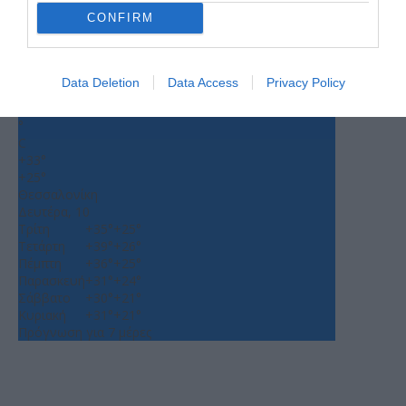
CONFIRM
Ο ΚΑΙΡΟΣ
Data Deletion
Data Access
Privacy Policy
+
32
°
C
+
33°
+
25°
Θεσσαλονίκη
Δευτέρα, 10
Τρίτη
+
35°
+
25°
Τετάρτη
+
39°
+
26°
Πέμπτη
+
36°
+
25°
Παρασκευή
+
31°
+
24°
Σάββατο
+
30°
+
21°
Κυριακή
+
31°
+
21°
Πρόγνωση για 7 μέρες