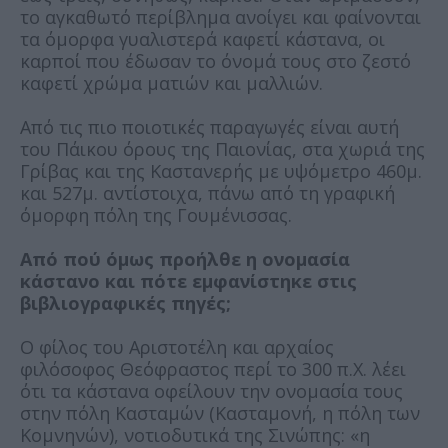
το αγκαθωτό περίβλημα ανοίγει και φαίνονται
τα όμορφα γυαλιστερά καφετί κάστανα, οι
καρποί που έδωσαν το όνομά τους στο ζεστό
καφετί χρώμα ματιών και μαλλιών.
Από τις πιο ποιοτικές παραγωγές είναι αυτή
του Πάικου όρους της Παιονίας, στα χωριά της
Γρίβας και της Καστανερής με υψόμετρο 460μ.
και 527μ. αντίστοιχα, πάνω από τη γραφική
όμορφη πόλη της Γουμένισσας.
Από πού όμως προήλθε η ονομασία
κάστανο και πότε εμφανίστηκε στις
βιβλιογραφικές πηγές;
Ο φίλος του Αριστοτέλη και αρχαίος
φιλόσοφος Θεόφραστος περί το 300 π.Χ. λέει
ότι τα κάστανα οφείλουν την ονομασία τους
στην πόλη Κασταμών (Κασταμονή, η πόλη των
Κομνηνών), νοτιοδυτικά της Σινώπης: «η