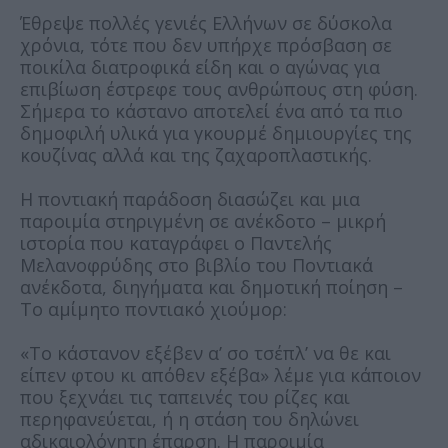
Έθρεψε πολλές γενιές Ελλήνων σε δύσκολα
χρόνια, τότε που δεν υπήρχε πρόσβαση σε
ποικίλα διατροφικά είδη και ο αγώνας για
επιβίωση έστρεφε τους ανθρώπους στη φύση.
Σήμερα το κάστανο αποτελεί ένα από τα πιο
δημοφιλή υλικά για γκουρμέ δημιουργίες της
κουζίνας αλλά και της ζαχαροπλαστικής.
Η ποντιακή παράδοση διασώζει και μια
παροιμία στηριγμένη σε ανέκδοτο – μικρή
ιστορία που καταγράφει ο Παντελής
Μελανοφρύδης στο βιβλίο του Ποντιακά
ανέκδοτα, διηγήματα και δημοτική ποίηση –
Το αμίμητο ποντιακό χιούμορ:
«Το κάστανον εξέβεν α’ σο τσέπλ’ να θε και
είπεν φτου κι απόθεν εξέβα» λέμε για κάποιον
που ξεχνάει τις ταπεινές του ρίζες και
περηφανεύεται, ή η στάση του δηλώνει
αδικαιολόγητη έπαρση. Η παροιμία