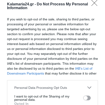
Kalamaria24.gr -
Do Not Process My Personal
Information
Ο ΚΑΙΡΟΣ
If you wish to opt-out of the sale, sharing to third parties, or
processing of your personal or sensitive information for
+
34
targeted advertising by us, please use the below opt-out
°
C
section to confirm your selection. Please note that after your
+
34°
opt-out request is processed you may continue seeing
+
25°
interest-based ads based on personal information utilized by
Θεσσαλονίκη
us or personal information disclosed to third parties prior to
Πέμπτη, 06
your opt-out. You may separately opt-out of the further
Παρασκευή
+
37°
+
26°
disclosure of your personal information by third parties on the
Σάββατο
+
37°
+
25°
IAB’s list of downstream participants. This information may
Κυριακή
+
38°
+
27°
also be disclosed by us to third parties on the
IAB’s List of
Δευτέρα
+
34°
+
26°
Downstream Participants
that may further disclose it to other
Τρίτη
+
36°
+
24°
Τετάρτη
+
36°
+
24°
third parties.
Πρόγνωση για 7 μέρες
Personal Data Processing Opt Outs
I want to opt-out of the Sharing of my
personal data.
Opted In