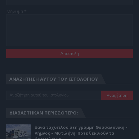
Μήνυμα
*
ΑΝΑΖΉΤΗΣΗ ΑΥΤΟΎ ΤΟΥ ΙΣΤΟΛΟΓΊΟΥ
ΔΙΑΒΆΣΤΗΚΑΝ ΠΕΡΙΣΣΌΤΕΡΟ:
Ξανά ταχύπλοο στη γραμμή Θεσσαλονίκη –
Λήμνος – Μυτιλήνη. Πότε ξεκινούν τα