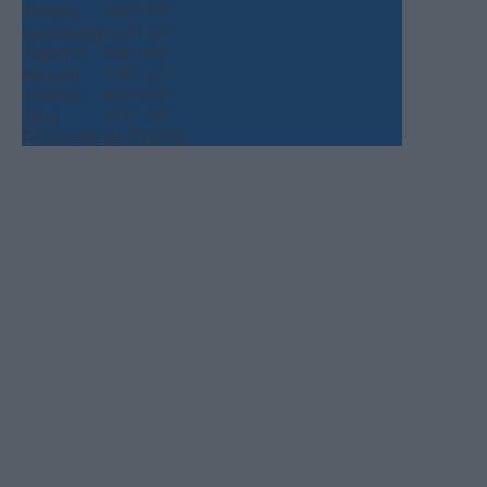
Τετάρτη
+
36°
+
25°
Παρασκευή
+
33°
+
27°
Σάββατο
+
38°
+
25°
Κυριακή
+
39°
+
27°
Δευτέρα
+
33°
+
26°
Τρίτη
+
33°
+
24°
Πρόγνωση για 7 μέρες