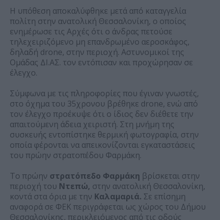
Η υπόθεση αποκαλύφθηκε μετά από καταγγελία
πολίτη στην ανατολική Θεσσαλονίκη, ο οποίος
ενημέρωσε τις Αρχές ότι ο άνδρας πετούσε
τηλεχειριζόμενο μη επανδρωμένο αεροσκάφος,
δηλαδή drone, στην περιοχή. Αστυνομικοί της
Ομάδας ΔΙ.ΑΣ. τον εντόπισαν και προχώρησαν σε
έλεγχο.
Σύμφωνα με τις πληροφορίες που έγιναν γνωστές,
στο όχημα του 35χρονου βρέθηκε drone, ενώ από
τον έλεγχο προέκυψε ότι ο ίδιος δεν διέθετε την
απαιτούμενη άδεια χειριστή. Στη μνήμη της
συσκευής εντοπίστηκε θερμική φωτογραφία, στην
οποία φέρονται να απεικονίζονται εγκαταστάσεις
του πρώην στρατοπέδου Φαρμάκη.
Το πρώην
στρατόπεδο Φαρμάκη
βρίσκεται στην
περιοχή του
Ντεπώ,
στην ανατολική Θεσσαλονίκη,
κοντά στα όρια με την
Καλαμαριά.
Σε επίσημη
αναφορά σε ΦΕΚ περιγράφεται ως χώρος του Δήμου
Θεσσαλονίκης, περικλειόμενος από τις οδούς