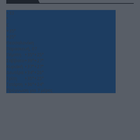
+
33
°
C
+
35°
+
25°
Θεσσαλονίκη
Παρασκευή, 07
Πέμπτη
+
35°
+
25°
Σάββατο
+
39°
+
27°
Κυριακή
+
37°
+
27°
Δευτέρα
+
34°
+
26°
Τρίτη
+
35°
+
25°
Τετάρτη
+
36°
+
24°
Πρόγνωση για 7 μέρες