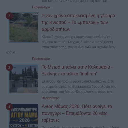
του Μετρό. Ο ΟΣΕΘ προχωρά στη δεύτερη...
Περισσότερα...
Έναν χρόνο αποκλεισμένη η γέφυρα
της Κνωσού – Το «μπαλάκι» των
αρμοδιοτήτων
Κλειστή, χωρίς να έχει πραγματοποιηθεί μέχρι
σήμερα στατικός έλεγχος ή κάποια παρέμβαση
αποκατάστασης, παραμένει εδώ και σχεδόν έναν
χρόνο...
Περισσότερα...
Το Μετρό μπαίνει στην Καλαμαριά –
Ξεκίνησε το τελικό “trial run”
Ξεκινούν, σε πρώτη φάση αποκλειστικά κατά τις
νυχτερινές ώρες, τα δοκιμαστικά δρομολόγια της
επέκτασης του Μετρό Θεσσαλονίκης προς την...
Περισσότερα...
Άγιος Μάμας 2026: Πότε ανοίγει το
πανηγύρι – Ετοιμάζονται 20 νέες
ταβέρνες
Πυρετώδεις είναι οι προετοιμασίες στον Άγιο Μάμα