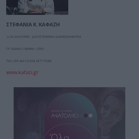
ΣΤΕΦΑΝΙΑ Κ. ΚΑΦΑΖΗ
LL.M ΔΙΚΗΓΟΡΟΣ - ΔΙΑΠΙΣΤΕΥΜΕΝΗ ΔΙΑΜΕΣΟΛΑΒΗΤΡΙΑ
ΓΡ. ΤΑΒΑΚΗ 7 ΘΕΡΜΗ - 57001
ΤΗΛ. 2310 464 114 ΚΙΝ. 6971775342
www.kafazi.gr