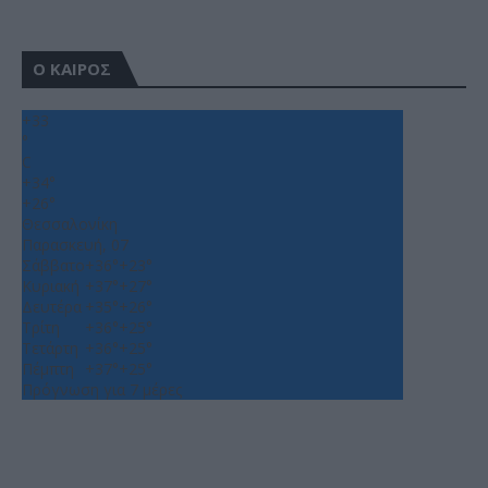
Ο ΚΑΙΡΟΣ
+
33
°
C
+
34°
+
26°
Θεσσαλονίκη
Παρασκευή, 07
Σάββατο
+
36°
+
23°
Κυριακή
+
37°
+
27°
Δευτέρα
+
35°
+
26°
Τρίτη
+
36°
+
25°
Τετάρτη
+
36°
+
25°
Πέμπτη
+
37°
+
25°
Πρόγνωση για 7 μέρες