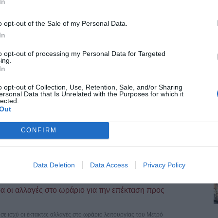
In
υρα της Κνωσού – Το «μπαλάκι» των αρμοδιοτήτων
έχρι σήμερα στατικός έλεγχος ή κάποια παρέμβαση αποκατάστασης,
o opt-out of the Sale of my Personal Data.
In
to opt-out of processing my Personal Data for Targeted
ing.
 Ξεκίνησε το τελικό “trial run”
In
 τις νυχτερινές ώρες, τα δοκιμαστικά δρομολόγια της επέκτασης του Μετρό
o opt-out of Collection, Use, Retention, Sale, and/or Sharing
ersonal Data that Is Unrelated with the Purposes for which it
lected.
Out
το πανηγύρι – Ετοιμάζονται 20 νέες ταβέρνες
CONFIRM
ιο Μάμα Χαλκιδικής για τη φετινή μεγάλη εμποροπανήγυρη, η οποία
Data Deletion
Data Access
Privacy Policy
 οι αλλαγές στο ωράριο για την επέκταση προς
σε ισχύ οι έκτακτες αλλαγές στο ωράριο λειτουργίας του Μετρό