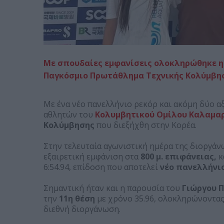
Με σπουδαίες εμφανίσεις ολοκληρώθηκε η
Παγκόσμιο Πρωτάθλημα Τεχνικής Κολύμβη
Με ένα νέο πανελλήνιο ρεκόρ και ακόμη δύο 
αθλητών του
Κολυμβητικού Ομίλου Καλαμα
Κολύμβησης
που διεξήχθη στην Κορέα.
Στην τελευταία αγωνιστική ημέρα της διοργάν
εξαιρετική εμφάνιση στα
800 μ. επιφάνειας,
κ
6:54.94, επίδοση που αποτελεί
νέο πανελλήνιο
Σημαντική ήταν και η παρουσία του
Γιώργου Π
την
11η θέση
με χρόνο 35.96, ολοκληρώνοντας
διεθνή διοργάνωση.