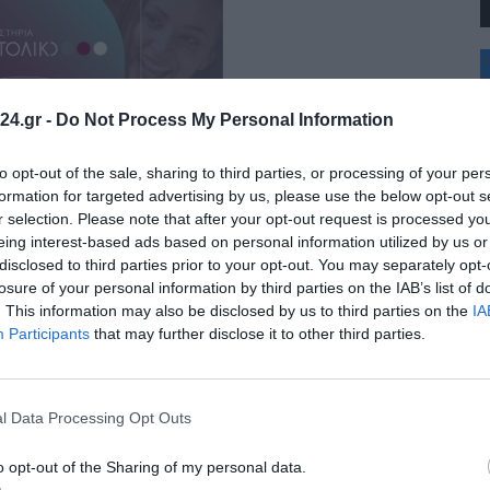
+
°
C
24.gr -
Do Not Process My Personal Information
+
+
Θ
to opt-out of the sale, sharing to third parties, or processing of your per
Π
formation for targeted advertising by us, please use the below opt-out s
Σ
r selection. Please note that after your opt-out request is processed y
Κ
eing interest-based ads based on personal information utilized by us or
Δ
disclosed to third parties prior to your opt-out. You may separately opt-
Τ
Τ
losure of your personal information by third parties on the IAB’s list of
Π
. This information may also be disclosed by us to third parties on the
IA
Π
Participants
that may further disclose it to other third parties.
l Data Processing Opt Outs
o opt-out of the Sharing of my personal data.