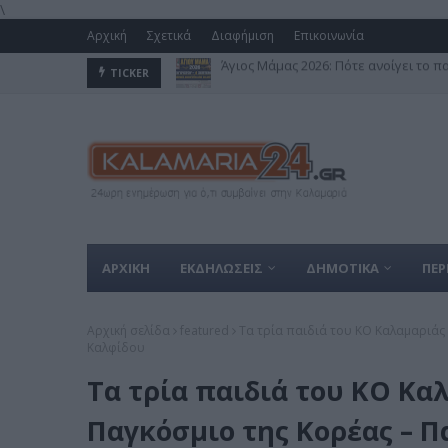
\
Αρχική
Σχετικά
Διαφήμιση
Επικοινωνία
Μετρό Θεσσαλονίκης: Από σήμερα οι
TICKER
ΑΡΧΙΚΗ
ΕΚΔΗΛΩΣΕΙΣ
ΔΗΜΟΤΙΚΑ
ΠΕΡ
Αρχική σελίδα
featured
Τα τρία παιδιά του ΚΟ Καλαμαριάς 
Καλφίδου
Τα τρία παιδιά του ΚΟ Κα
Παγκόσμιο της Κορέας – Π