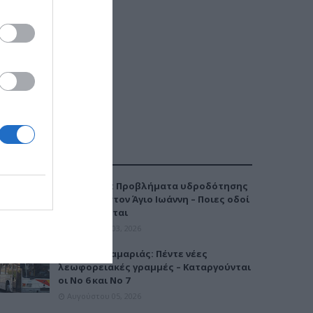
ΔΗΜΟΦΙΛΕΣΤΕΡΑ
Καλαμαριά: Προβλήματα υδροδότησης
την Τρίτη στον Άγιο Ιωάννη – Ποιες οδοί
επηρεάζονται
Αυγούστου 03, 2026
Μετρό Καλαμαριάς: Πέντε νέες
λεωφορειακές γραμμές – Καταργούνται
οι Νο 6 και Νο 7
Αυγούστου 05, 2026