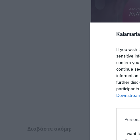
Kalamaria
If you wish 
sensitive in
confirm you
continue se
information 
further disc
participants
Downstream 
Persona
Διαβάστε ακόμη:
I want t