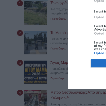
Opted 
Έναν χρόνο αποκλεισμένη η γέφ
Κλειστή, χωρίς να έχει πραγματοποιηθεί μ
I want t
παραμένει εδώ και σχεδόν έναν χρόνο...
Opted 
Περισσότερα...
I want 
Advertis
Το Μετρό μπαίνει στην Καλαμαριά –
Opted 
Ξεκινούν, σε πρώτη φάση αποκλειστικά κατά
I want t
Θεσσαλονίκης προς την...
of my P
was col
Περισσότερα...
Opted 
Άγιος Μάμας 2026: Πότε ανοίγει 
Πυρετώδεις είναι οι προετοιμασίες στον Άγ
αναμένεται και πάλι να προσελκύσει...
Περισσότερα...
Μετρό Θεσσαλονίκης: Από σήμερα
Καλαμαριά
Από σήμερα, Πέμπτη 6 Αυγούστου, τίθενται 