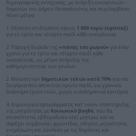
δημογραφικής ενίσχυσης, με στήριξη οικογενειών -
δημοτών του Δήμου Θεσσαλονίκης και περιλαμβάνει
πέντε μέτρα:
1. Θέσπιση επιδόματος ύψους
1.000 ευρώ (εφάπαξ)
για το τρίτο και τέταρτο παιδί κάθε οικογένειας.
2. Παροχή δωρεάν της
«πάνας του μωρού»
για έναν
χρόνο για το τρίτο και τέταρτο παιδί κάθε
οικογένειας, ως μέτρο στήριξης της
καθημερινότητας των γονέων.
3. Μείωση των
δημοτικών τελών κατά 70%
για νέα
ζευγάρια που αποκτούν πρώτο παιδί, για χρονικό
διάστημα τριών ετών, χωρίς εισοδηματικά κριτήρια.
4. Δημιουργία προγράμματος κατ’ οίκον υποστήριξης
της μητρότητας με
Κοινωνικό βοηθό,
που θα
επισκέπτεται εβδομαδιαία νέες μητέρες για να
παρέχει συμβουλές φροντίδας, οδηγίες μητρότητας,
ενημέρωση και σύνδεση με τις δημόσιες και