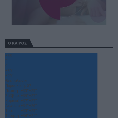
Ο ΚΑΙΡΟΣ
+
33
°
C
+
35°
+
25°
Θεσσαλονίκη
Παρασκευή, 07
Πέμπτη
+
35°
+
25°
Σάββατο
+
39°
+
27°
Κυριακή
+
37°
+
27°
Δευτέρα
+
34°
+
26°
Τρίτη
+
35°
+
25°
Τετάρτη
+
36°
+
24°