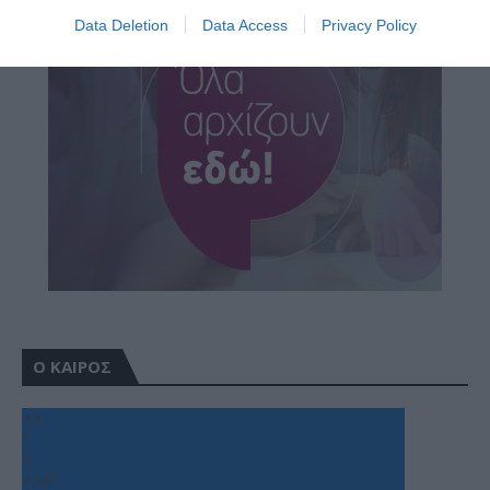
Data Deletion
Data Access
Privacy Policy
Ο ΚΑΙΡΟΣ
+
31
°
C
+
34°