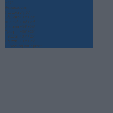
+
27°
Θεσσαλονίκη
Παρασκευή, 07
Σάββατο
+
37°
+
28°
Κυριακή
+
36°
+
27°
Δευτέρα
+
34°
+
26°
Τρίτη
+
36°
+
26°
Τετάρτη
+
37°
+
25°
Πέμπτη
+
37°
+
25°
Πρόγνωση για 7 μέρες