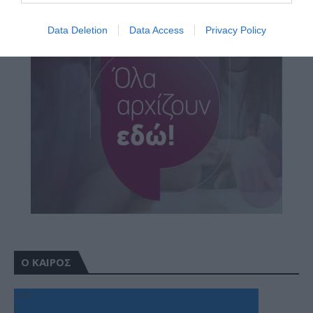
Data Deletion
Data Access
Privacy Policy
Ο ΚΑΙΡΟΣ
+
35
°