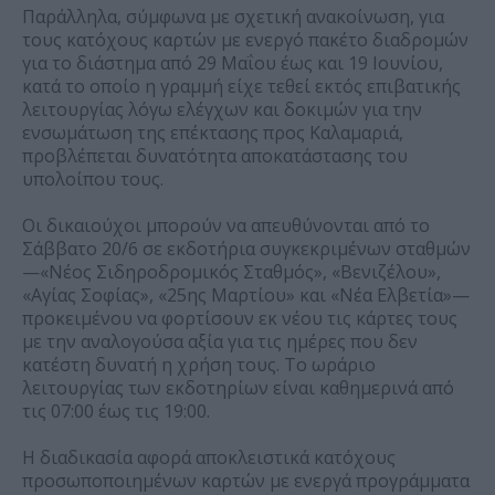
Παράλληλα, σύμφωνα με σχετική ανακοίνωση, για
τους κατόχους καρτών με ενεργό πακέτο διαδρομών
για το διάστημα από 29 Μαΐου έως και 19 Ιουνίου,
κατά το οποίο η γραμμή είχε τεθεί εκτός επιβατικής
λειτουργίας λόγω ελέγχων και δοκιμών για την
ενσωμάτωση της επέκτασης προς Καλαμαριά,
προβλέπεται δυνατότητα αποκατάστασης του
υπολοίπου τους.
Οι δικαιούχοι μπορούν να απευθύνονται από το
Σάββατο 20/6 σε εκδοτήρια συγκεκριμένων σταθμών
—«Νέος Σιδηροδρομικός Σταθμός», «Βενιζέλου»,
«Αγίας Σοφίας», «25ης Μαρτίου» και «Νέα Ελβετία»—
προκειμένου να φορτίσουν εκ νέου τις κάρτες τους
με την αναλογούσα αξία για τις ημέρες που δεν
κατέστη δυνατή η χρήση τους. Το ωράριο
λειτουργίας των εκδοτηρίων είναι καθημερινά από
τις 07:00 έως τις 19:00.
Η διαδικασία αφορά αποκλειστικά κατόχους
προσωποποιημένων καρτών με ενεργά προγράμματα