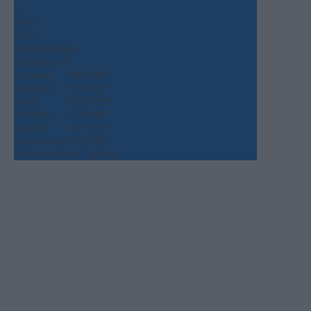
C
+
37°
+
25°
Θεσσαλονίκη
Σάββατο, 08
Κυριακή
+
36°
+
28°
Δευτέρα
+
35°
+
26°
Τρίτη
+
36°
+
25°
Τετάρτη
+
37°
+
26°
Πέμπτη
+
36°
+
25°
Παρασκευή
+
31°
+
25°
Πρόγνωση για 7 μέρες