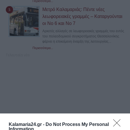
Περισσότερα...
Μετρό Καλαμαριάς: Πέντε νέες
λεωφορειακές γραμμές – Καταργούνται
οι Νο 6 και Νο 7
Αρκετές αλλαγές σε λεωφορειακές γραμμές του εντός
του πολεοδομικού συγκροτήματος Θεσσαλονίκης
φέρνει η επικείμενη έναρξη της λειτουργίας...
Περισσότερα...
Τελευταία νέα
Kalamaria24.gr -
Do Not Process My Personal
Information