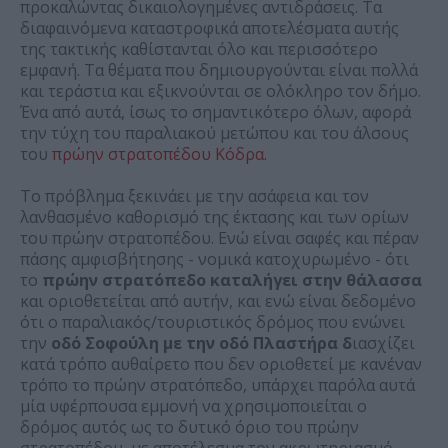
προκαλώντας δικαιολογημένες αντιδράσεις. Τα
διαφαινόμενα καταστροφικά αποτελέσματα αυτής
της τακτικής καθίστανται όλο και περισσότερο
εμφανή. Τα θέματα που δημιουργούνται είναι πολλά
και τεράστια και εξικνούνται σε ολόκληρο τον δήμο.
Ένα από αυτά, ίσως το σημαντικότερο όλων, αφορά
την τύχη του παραλιακού μετώπου και του άλσους
του
πρώην στρατοπέδου Κόδρα.
Το πρόβλημα ξεκινάει με την ασάφεια και τον
λανθασμένο καθορισμό της έκτασης και των ορίων
του πρώην στρατοπέδου. Ενώ είναι σαφές και πέραν
πάσης αμφισβήτησης - νομικά κατοχυρωμένο - ότι
το
πρώην στρατόπεδο καταλήγει στην θάλασσα
και οριοθετείται από αυτήν, και ενώ είναι δεδομένο
ότι ο παραλιακός/τουριστικός δρόμος που ενώνει
την
οδό Σοφούλη με την οδό Πλαστήρα δ
ιασχίζει
κατά τρόπο αυθαίρετο που δεν οριοθετεί με κανέναν
τρόπο το πρώην στρατόπεδο, υπάρχει παρόλα αυτά
μία υφέρπουσα εμμονή να χρησιμοποιείται ο
δρόμος αυτός ως το δυτικό όριο του πρώην
στρατοπέδου, με αποτέλεσμα τον ακρωτηριασμό