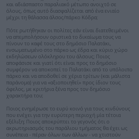
και αδιάσπαστο παραλιακό μέτωπο ανοιχτό σε
όλους, όπως αυτό διασφαλίζεται από ένα ενιαίο
μέχρι τη θάλασσα άλσος/πάρκο Κόδρα;
Πότε ρωτήθηκαν οι πολίτες εάν είναι διατεθειμένοι
να απεμπολήσουν οριστικά το δικαίωμα τους να
πίνουν το καφέ τους στο δημόσιο Παλατάκι,
ενσωματωμένο στο πάρκο ως έδρα και κύριο χώρο
εκδηλώσεων ολόκληρου του άλσους; Ποιος
αποφάσισε και γιατί ότι είναι προς το δημόσιο
συμφέρον να αποκοπεί το Παλατάκι από το υπόλοιπο
πάρκο και να αποδοθεί σε χέρια τρίτων (και μάλιστα
παράνομα) για να «αξιοποιηθεί» προς ίδιον τους
όφελος, με κριτήρια ξένα προς τον δημόσιο
χαρακτήρα του;
Ποιος ενημέρωσε το ευρύ κοινό για τους κινδύνους
που ενέχει για την ευρύτερη περιοχή μία τέτοια
εξέλιξη; Ποιος αποκρύπτει το γεγονός ότι ο
ακρωτηριασμός του παράλιου τμήματος θα έχει ως
συνέπεια - πέραν όλων των άλλων - να χτιστούν