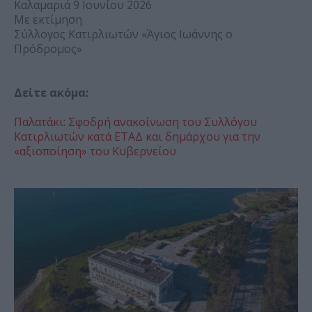
Καλαμαριά 9 Ιουνίου 2026
Με εκτίμηση
Σύλλογος Κατιρλιωτών «Άγιος Ιωάννης ο
Πρόδρομος»
Δείτε ακόμα:
Παλατάκι: Σφοδρή ανακοίνωση του Συλλόγου
Κατιρλιωτών κατά ΕΤΑΔ και δημάρχου για την
«αξιοποίηση» του Κυβερνείου