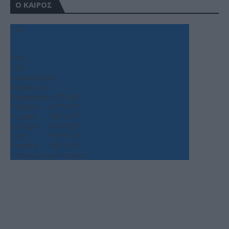
Ο ΚΑΙΡΟΣ
+
34
°
C
+
34°
+
25°
Θεσσαλονίκη
Πέμπτη, 06
Παρασκευή
+
37°
+
26°
Σάββατο
+
37°
+
25°
Κυριακή
+
38°
+
27°
Δευτέρα
+
34°
+
26°
Τρίτη
+
36°
+
24°
Τετάρτη
+
36°
+
24°
Πρόγνωση για 7 μέρες