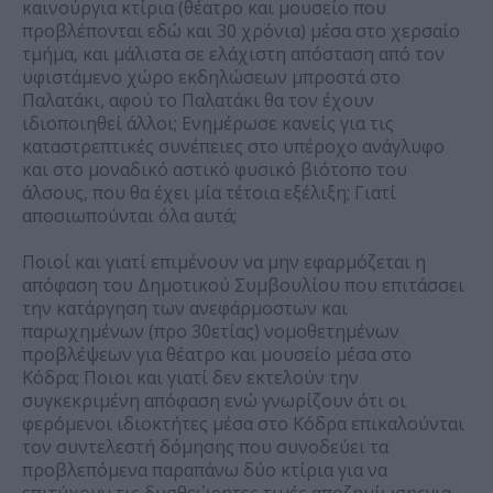
καινούργια κτίρια (θέατρο και μουσείο που
προβλέπονται εδώ και 30 χρόνια) μέσα στο χερσαίο
τμήμα, και μάλιστα σε ελάχιστη απόσταση από τον
υφιστάμενο χώρο εκδηλώσεων μπροστά στο
Παλατάκι, αφού το Παλατάκι θα τον έχουν
ιδιοποιηθεί άλλοι; Ενημέρωσε κανείς για τις
καταστρεπτικές συνέπειες στο υπέροχο ανάγλυφο
και στο μοναδικό αστικό φυσικό βιότοπο του
άλσους, που θα έχει μία τέτοια εξέλιξη; Γιατί
αποσιωπούνται όλα αυτά;
Ποιοί και γιατί επιμένουν να μην εφαρμόζεται η
απόφαση του Δημοτικού Συμβουλίου που επιτάσσει
την κατάργηση των ανεφάρμοστων και
παρωχημένων (προ 30ετίας) νομοθετημένων
προβλέψεων για θέατρο και μουσείο μέσα στο
Κόδρα; Ποιοι και γιατί δεν εκτελούν την
συγκεκριμένη απόφαση ενώ γνωρίζουν ότι οι
φερόμενοι ιδιοκτήτες μέσα στο Κόδρα επικαλούνται
τον συντελεστή δόμησης που συνοδεύει τα
προβλεπόμενα παραπάνω δύο κτίρια για να
επιτύχουν τις δυσθεώρητες τιμές αποζημίωσηςγια