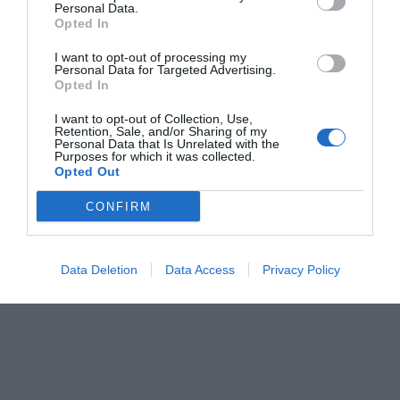
Personal Data.
Opted In
I want to opt-out of processing my
Personal Data for Targeted Advertising.
Opted In
I want to opt-out of Collection, Use,
Tags:
ΚΟΔΡΑ
ΣΥΛΛΟΓΟΙ
featured
Retention, Sale, and/or Sharing of my
Personal Data that Is Unrelated with the
Purposes for which it was collected.
Opted Out
CONFIRM
ΔΗΜΟΣΊΕΥΣΗ ΣΧΟΛΊΟΥ
Data Deletion
Data Access
Privacy Policy
0 Σχόλια