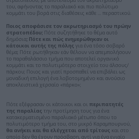
του, αφήνοντας το παραλιακό και πιο πολύτιμο
κομμάτι του βορά στις διαθέσεις κάθε … περαστικού.
Ποιος αποφάσισε τον ακρωτηριασμό του πρώην
στρατοπέδου;
Πότε συζητήθηκε το θέμα αυτό
δημόσια
; Πότε και πώς ενημερώθηκαν οι
κάτοικοι αυτής της πόλης
για ένα τόσο σοβαρό
θέμα; Πότε ρωτήθηκαν εάν θέλουν να απεμπολήσουν
το παραθαλάσσιο τμήμα που αποτελεί οργανικό
κομμάτι και το πολυτιμότερο στοιχείο του άλσους/
πάρκου; Ποιος και γιατί προσπαθεί να επιβάλει ως
μοναδική επιλογή ένα λοβοτομημένο και ανούσιο
αποκλειστικά χερσαίο «πάρκο»;
Πότε εξέφρασαν οι κάτοικοι και οι
περιπατητές
της παραλίας
την προτίμηση τους για ένα
κατακερματισμένο παραλιακό μέτωπο όπου το
πολυτιμότερο τμήμα του, στο μικρό Καραμπουρνού,
θα ανήκει και θα ελέγχεται από τρίτους
και στο
οποίο δεν θα έχουν πρόσβαση, αντί για ένα ενιαίο