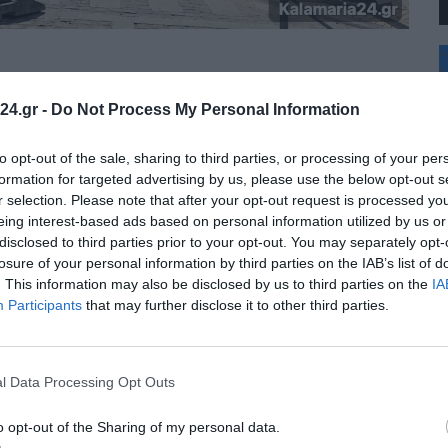
+
°
C
24.gr -
Do Not Process My Personal Information
+
+
Θ
to opt-out of the sale, sharing to third parties, or processing of your per
Π
formation for targeted advertising by us, please use the below opt-out s
Σ
r selection. Please note that after your opt-out request is processed y
Κ
eing interest-based ads based on personal information utilized by us or
Δ
disclosed to third parties prior to your opt-out. You may separately opt-
Τ
Τ
losure of your personal information by third parties on the IAB’s list of
Π
. This information may also be disclosed by us to third parties on the
IA
Π
Participants
that may further disclose it to other third parties.
l Data Processing Opt Outs
o opt-out of the Sharing of my personal data.