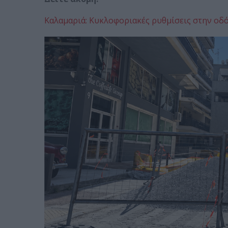
Καλαμαριά: Κυκλοφοριακές ρυθμίσεις στην οδό