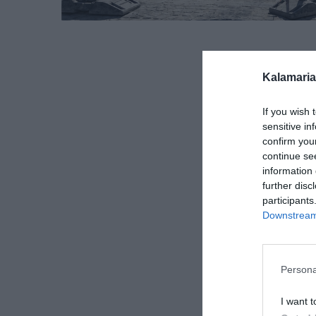
Kalamaria
If you wish 
sensitive in
confirm you
continue se
information 
further disc
participants
Downstream 
Persona
I want t