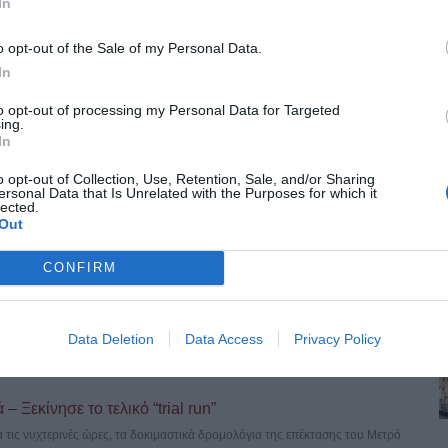
In
o opt-out of the Sale of my Personal Data.
In
to opt-out of processing my Personal Data for Targeted
ing.
In
ν Καλαμαριά: Πώς αλλάζουν οι λεωφορειακές γραμμές με
o opt-out of Collection, Use, Retention, Sale, and/or Sharing
ersonal Data that Is Unrelated with the Purposes for which it
lected.
ινήσεις φέρνει στην Καλαμαριά η λειτουργία της επέκτασης του Μετρό. Ο
Out
CONFIRM
υρα της Κνωσού – Το «μπαλάκι» των αρμοδιοτήτων
έχρι σήμερα στατικός έλεγχος ή κάποια παρέμβαση αποκατάστασης,
Data Deletion
Data Access
Privacy Policy
 Ξεκίνησε το τελικό “trial run”
 τις νυχτερινές ώρες, τα δοκιμαστικά δρομολόγια της επέκτασης του Μετρό