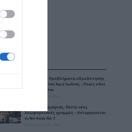
ΔΗΜΟΦΙΛΕΣΤΕΡΑ
Καλαμαριά: Προβλήματα υδροδότησης
την Τρίτη στον Άγιο Ιωάννη – Ποιες οδοί
επηρεάζονται
Αυγούστου 03, 2026
Μετρό Καλαμαριάς: Πέντε νέες
λεωφορειακές γραμμές – Καταργούνται
οι Νο 6 και Νο 7
Αυγούστου 05, 2026