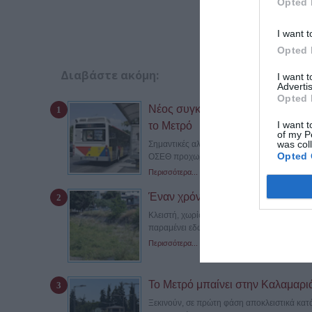
Opted 
I want t
Opted 
Διαβάστε ακόμη:
I want 
Advertis
Opted 
Νέος συγκοινωνιακός χάρτης στη
I want t
το Μετρό
of my P
was col
Σημαντικές αλλαγές στις καθημερινές μετακ
Opted 
ΟΣΕΘ προχωρά στη δεύτερη...
Περισσότερα...
Έναν χρόνο αποκλεισμένη η γέφ
Κλειστή, χωρίς να έχει πραγματοποιηθεί μ
παραμένει εδώ και σχεδόν έναν χρόνο...
Περισσότερα...
Το Μετρό μπαίνει στην Καλαμαριά –
Ξεκινούν, σε πρώτη φάση αποκλειστικά κατά