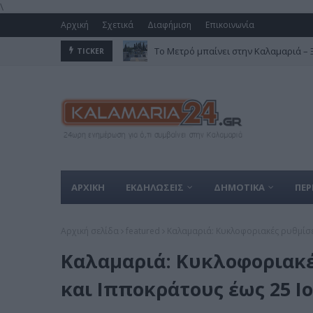
\
Αρχική
Σχετικά
Διαφήμιση
Επικοινωνία
Το Μετρό μπαίνει στην Καλαμαριά – Ξε
TICKER
ΑΡΧΙΚΗ
ΕΚΔΗΛΩΣΕΙΣ
ΔΗΜΟΤΙΚΑ
ΠΕΡ
Αρχική σελίδα
featured
Καλαμαριά: Κυκλοφοριακές ρυθμίσε
Καλαμαριά: Κυκλοφοριακέ
και Ιπποκράτους έως 25 Ι