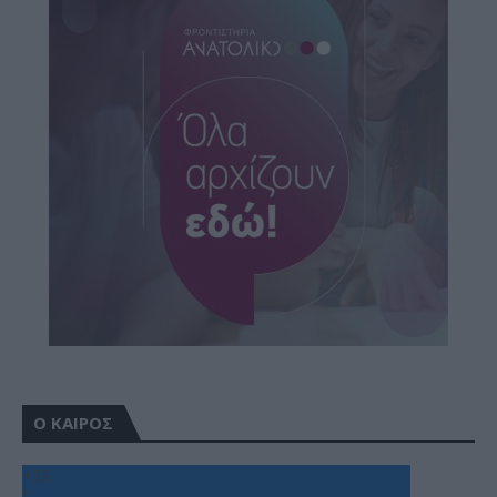
Ο ΚΑΙΡΟΣ
+
32
°