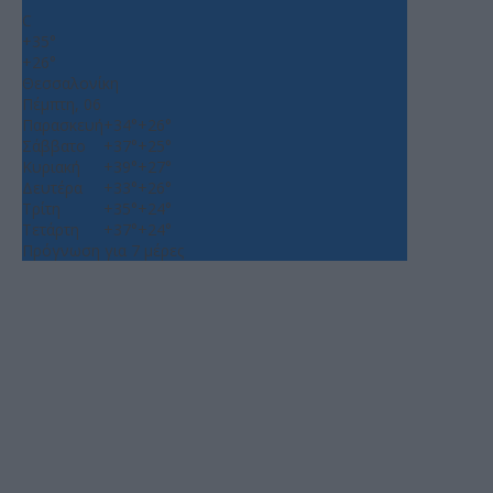
C
+
35°
+
26°
Θεσσαλονίκη
Πέμπτη, 06
Παρασκευή
+
34°
+
26°
Σάββατο
+
37°
+
25°
Κυριακή
+
39°
+
27°
Δευτέρα
+
33°
+
26°
Τρίτη
+
35°
+
24°
Τετάρτη
+
37°
+
24°
Πρόγνωση για 7 μέρες