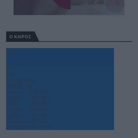
Ο ΚΑΙΡΟΣ
+
36
°
C
+
37°
+
25°
Θεσσαλονίκη
Σάββατο, 08
Κυριακή
+
38°
+
28°
Δευτέρα
+
34°
+
25°
Τρίτη
+
36°
+
26°
Τετάρτη
+
38°
+
26°
Πέμπτη
+
34°
+
26°
Παρασκευή
+
31°
+
24°
Πρόγνωση για 7 μέρες