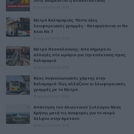
Πότε αναμένεται η αποκατάσταση
Αυγούστου 09, 2026
Μετρό Καλαμαριάς: Πέντε νέες
λεωφορειακές γραμμές – Καταργούνται οι Νο
6 και Νο 7
Αυγούστου 05, 2026
Μετρό Θεσσαλονίκης: Από σήμερα οι
αλλαγές στο ωράριο για την επέκταση προς
Καλαμαριά
Αυγούστου 06, 2026
Νέος συγκοινωνιακός χάρτης στην
Καλαμαριά: Πώς αλλάζουν οι λεωφορειακές
γραμμές με το Μετρό
Αυγούστου 07, 2026
Απάντηση του Αλιευτικού Συλλόγου Νέας
Κρήνης μετά τις αναφορές για το νεκρό
δελφίνι στην Αρετσού
Αυγούστου 04, 2026