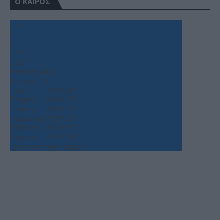
Ο ΚΑΙΡΟΣ
+
32
°
C
+
32°
+
25°
Θεσσαλονίκη
Δευτέρα, 10
Τρίτη
+
34°
+
25°
Τετάρτη
+
38°
+
25°
Πέμπτη
+
36°
+
25°
Παρασκευή
+
31°
+
24°
Σάββατο
+
30°
+
22°
Κυριακή
+
31°
+
20°
Πρόγνωση για 7 μέρες