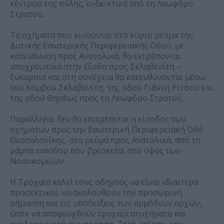
κέντρου της πόλης, ενδεικτικά από τη Λεωφόρο
Στρατού.
Τα οχήματα που κινούνται στο κύριο ρεύμα της
Δυτικής Εσωτερικής Περιφερειακής Οδού, με
κατεύθυνση προς Ανατολικά, θα εκτρέπονται
υποχρεωτικά στην έξοδο προς Σκλαβενίτη –
Ευκαρπία και στη συνέχεια θα κατευθύνονται μέσω
του Κόμβου Σκλαβενίτη, της οδού Γιάννη Ρίτσου και
της οδού Θησέως προς τη Λεωφόρο Στρατού.
Παράλληλα, δεν θα επιτρέπεται η είσοδος των
οχημάτων προς την Εσωτερική Περιφερειακή Οδό
Θεσσαλονίκης, στο ρεύμα προς Ανατολικά, από τη
ράμπα εισόδου που βρίσκεται στο ύψος των
Νοσοκομείων.
Η Τροχαία καλεί τους οδηγούς να είναι ιδιαίτερα
προσεκτικοί, να ακολουθούν την προσωρινή
σήμανση και τις υποδείξεις των αρμόδιων αρχών,
ώστε να αποφευχθούν τροχαία ατυχήματα και
κυκλοφοριακή συμφόρηση. Ζητά, επίσης, την