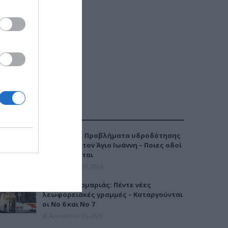
ΔΗΜΟΦΙΛΕΣΤΕΡΑ
Καλαμαριά: Προβλήματα υδροδότησης
την Τρίτη στον Άγιο Ιωάννη – Ποιες οδοί
επηρεάζονται
Αυγούστου 03, 2026
Μετρό Καλαμαριάς: Πέντε νέες
λεωφορειακές γραμμές – Καταργούνται
οι Νο 6 και Νο 7
Αυγούστου 05, 2026