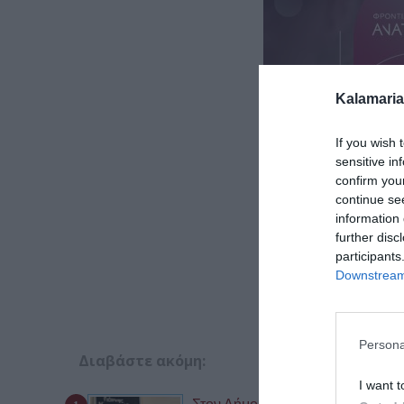
Kalamaria
If you wish 
sensitive in
confirm you
continue se
information 
further disc
participants
Downstream 
Persona
Διαβάστε ακόμη:
I want t