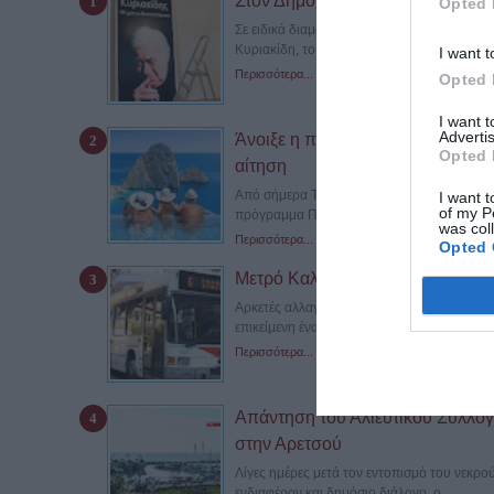
Στον Δήμο Καλαμαριάς το πολύτι
Opted 
Σε ειδικά διαμορφωμένο χώρο του Δήμου Κα
Κυριακίδη, το οποίο δώρισε η...
I want t
Περισσότερα...
Opted 
I want 
Advertis
Άνοιξε η πλατφόρμα για το πρόγ
Opted 
αίτηση
Από σήμερα Τετάρτη 5 Αυγούστου 2026 και ώ
I want t
of my P
πρόγραμμα Πρόγραμμα «Τουρισμός για...
was col
Περισσότερα...
Opted 
Μετρό Καλαμαριάς: Πέντε νέες λε
Αρκετές αλλαγές σε λεωφορειακές γραμμές 
επικείμενη έναρξη της λειτουργίας...
Περισσότερα...
Απάντηση του Αλιευτικού Συλλόγο
στην Αρετσού
Λίγες ημέρες μετά τον εντοπισμό του νεκρο
ενδιαφέρον και δημόσιο διάλογο, ο...