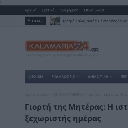
\
Αρχική
Σχετικά
Διαφήμιση
Επικοινωνία
Μετρό Καλαμαριάς: Πέντε νέες λεωφο
TICKER
ΑΡΧΙΚΗ
ΕΚΔΗΛΩΣΕΙΣ
ΔΗΜΟΤΙΚΑ
ΠΕΡ
Αρχική σελίδα
ΠΑΓΚΟΣΜΙΑ ΗΜΕΡΑ
Γιορτή της Μητέρας: Η ι
Γιορτή της Μητέρας: Η ισ
ξεχωριστής ημέρας