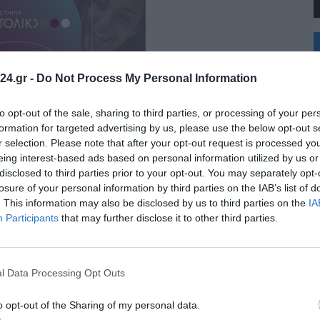
+
°
C
24.gr -
Do Not Process My Personal Information
+
+
Θ
to opt-out of the sale, sharing to third parties, or processing of your per
Π
formation for targeted advertising by us, please use the below opt-out s
Τ
r selection. Please note that after your opt-out request is processed y
Π
eing interest-based ads based on personal information utilized by us or
Σ
disclosed to third parties prior to your opt-out. You may separately opt-
Κ
Δ
losure of your personal information by third parties on the IAB’s list of
Τ
. This information may also be disclosed by us to third parties on the
IA
Π
Participants
that may further disclose it to other third parties.
l Data Processing Opt Outs
o opt-out of the Sharing of my personal data.