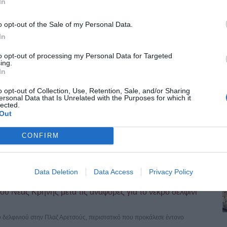
μο φωτογραφικό αρχείο του Γιάννη Κυριακίδη
In
λαμαριάς μεταφέρθηκε το ιστορικό φωτογραφικό αρχείο του Γιάννη
o opt-out of the Sale of my Personal Data.
In
to opt-out of processing my Personal Data for Targeted
ing.
ραμμα «Τουρισμός για Όλους» - Ποιοι κάνουν σήμερα
In
ρα 12:00 το μεσημέρι, ξεκίνησαν οι αιτήσεις συμμετοχής στο νέο
o opt-out of Collection, Use, Retention, Sale, and/or Sharing
ersonal Data that Is Unrelated with the Purposes for which it
lected.
Out
ωφορειακές γραμμές – Καταργούνται οι Νο 6 και Νο 7
CONFIRM
του εντός του πολεοδομικού συγκροτήματος Θεσσαλονίκης φέρνει η
Data Deletion
Data Access
Privacy Policy
υ Νέας Κρήνης μετά τις αναφορές για το νεκρό δελφίνι
ύ δελφινιού στην Πλαζ Αρετσούς, περιστατικό που προκάλεσε έντονο