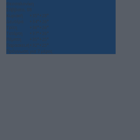
Θεσσαλονίκη
Σάββατο, 08
Κυριακή
+
35°
+
28°
Δευτέρα
+
34°
+
26°
Τρίτη
+
36°
+
26°
Τετάρτη
+
37°
+
26°
Πέμπτη
+
35°
+
25°
Παρασκευή
+
32°
+
25°
Πρόγνωση για 7 μέρες