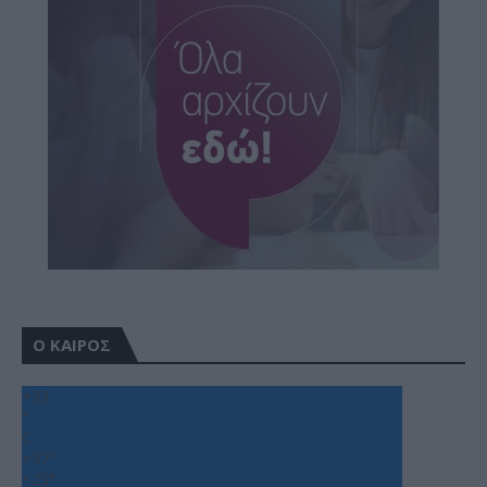
Ο ΚΑΙΡΟΣ
+
33
°
C
+
37°
+
25°