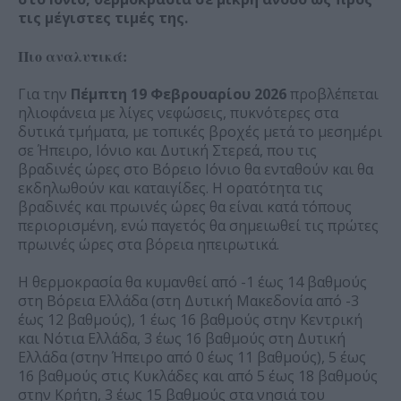
τις μέγιστες τιμές της.
Πιο αναλυτικά:
Για την
Πέμπτη 19 Φεβρουαρίου 2026
προβλέπεται
ηλιοφάνεια με λίγες νεφώσεις, πυκνότερες στα
δυτικά τμήματα, με τοπικές βροχές μετά το μεσημέρι
σε Ήπειρο, Ιόνιο και Δυτική Στερεά, που τις
βραδινές ώρες στο Βόρειο Ιόνιο θα ενταθούν και θα
εκδηλωθούν και καταιγίδες. Η ορατότητα τις
βραδινές και πρωινές ώρες θα είναι κατά τόπους
περιορισμένη, ενώ παγετός θα σημειωθεί τις πρώτες
πρωινές ώρες στα βόρεια ηπειρωτικά.
Η θερμοκρασία θα κυμανθεί από -1 έως 14 βαθμούς
στη Βόρεια Ελλάδα (στη Δυτική Μακεδονία από -3
έως 12 βαθμούς), 1 έως 16 βαθμούς στην Κεντρική
και Νότια Ελλάδα, 3 έως 16 βαθμούς στη Δυτική
Ελλάδα (στην Ήπειρο από 0 έως 11 βαθμούς), 5 έως
16 βαθμούς στις Κυκλάδες και από 5 έως 18 βαθμούς
στην Κρήτη, 3 έως 15 βαθμούς στα νησιά του