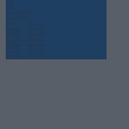
+
33°
+
25°
Θεσσαλονίκη
Δευτέρα, 10
Τρίτη
+
35°
+
25°
Τετάρτη
+
39°
+
26°
Πέμπτη
+
36°
+
25°
Παρασκευή
+
31°
+
24°
Σάββατο
+
30°
+
21°
Κυριακή
+
31°
+
21°
Πρόγνωση για 7 μέρες