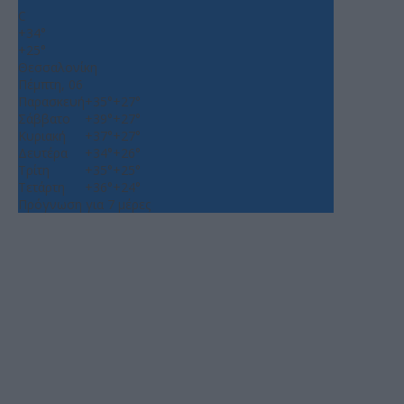
C
+
34°
+
25°
Θεσσαλονίκη
Πέμπτη, 06
Παρασκευή
+
35°
+
27°
Σάββατο
+
39°
+
27°
Κυριακή
+
37°
+
27°
Δευτέρα
+
34°
+
26°
Τρίτη
+
35°
+
25°
Τετάρτη
+
36°
+
24°
Πρόγνωση για 7 μέρες