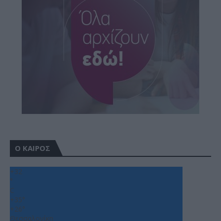
Ο ΚΑΙΡΟΣ
+
32
°
C
+
35°
+
26°
Θεσσαλονίκη