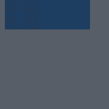
Κυριακή
+
37°
+
27°
Δευτέρα
+
35°
+
26°
Τρίτη
+
36°
+
25°
Τετάρτη
+
36°
+
25°
Πέμπτη
+
37°
+
25°
Πρόγνωση για 7 μέρες