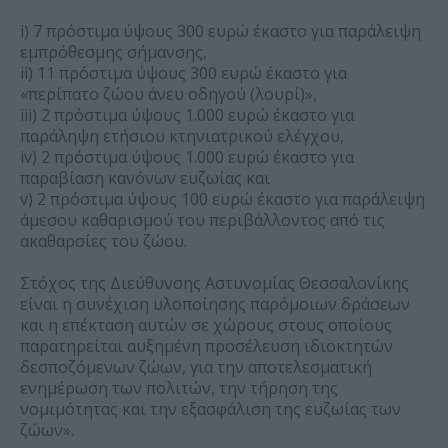
i) 7 πρόστιμα ύψους 300 ευρώ έκαστο για παράλειψη
εμπρόθεσμης σήμανσης,
ii) 11 πρόστιμα ύψους 300 ευρώ έκαστο για
«περίπατο ζώου άνευ οδηγού (λουρί)»,
iii) 2 πρόστιμα ύψους 1.000 ευρώ έκαστο για
παράληψη ετήσιου κτηνιατρικού ελέγχου,
iv) 2 πρόστιμα ύψους 1.000 ευρώ έκαστο για
παραβίαση κανόνων ευζωίας και
v) 2 πρόστιμα ύψους 100 ευρώ έκαστο για παράλειψη
άμεσου καθαρισμού του περιβάλλοντος από τις
ακαθαρσίες του ζώου.
Στόχος της Διεύθυνσης Αστυνομίας Θεσσαλονίκης
είναι η συνέχιση υλοποίησης παρόμοιων δράσεων
και η επέκταση αυτών σε χώρους στους οποίους
παρατηρείται αυξημένη προσέλευση ιδιοκτητών
δεσποζόμενων ζώων, για την αποτελεσματική
ενημέρωση των πολιτών, την τήρηση της
νομιμότητας και την εξασφάλιση της ευζωίας των
ζώων».