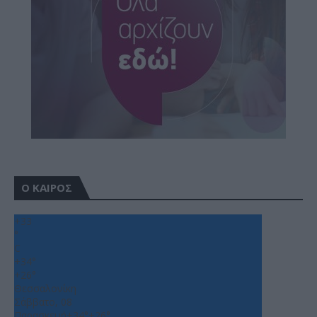
Ο ΚΑΙΡΟΣ
+
33
°
C
+
34°
+
26°
Θεσσαλονίκη
Σάββατο, 08
Παρασκευή
+
34°
+
26°