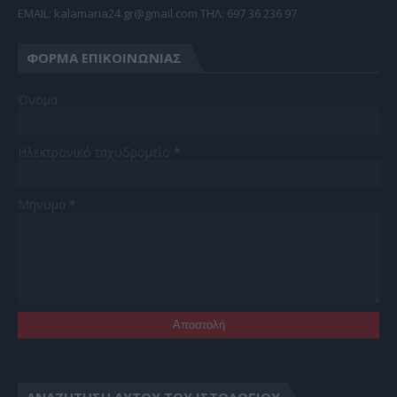
EMAIL: kalamaria24.gr@gmail.com TΗΛ: 697 36 236 97
ΦΌΡΜΑ ΕΠΙΚΟΙΝΩΝΊΑΣ
Όνομα
Ηλεκτρονικό ταχυδρομείο
*
Μήνυμα
*
ΑΝΑΖΉΤΗΣΗ ΑΥΤΟΎ ΤΟΥ ΙΣΤΟΛΟΓΊΟΥ