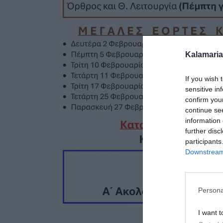
Kalamaria
If you wish 
sensitive in
confirm you
continue se
information 
further disc
participants
Downstream 
Persona
I want t