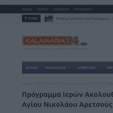
\
Αρχική
Σχετικά
Διαφήμιση
Επικοινωνία
Το Μετρό μπαίνει στην Καλαμαριά – Ξε
TICKER
ΑΡΧΙΚΗ
ΕΚΔΗΛΩΣΕΙΣ
ΔΗΜΟΤΙΚΑ
ΠΕΡ
Αρχική σελίδα
featured
Πρόγραμμα Ιερών Ακολουθιών Φεβρ
Πρόγραμμα Ιερών Ακολουθ
Αγίου Νικολάου Αρετσούς