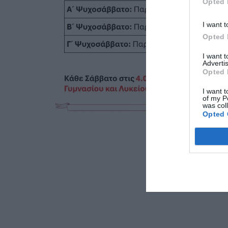
Opted 
I want t
Opted 
I want 
Advertis
Opted 
I want t
of my P
was col
Opted 