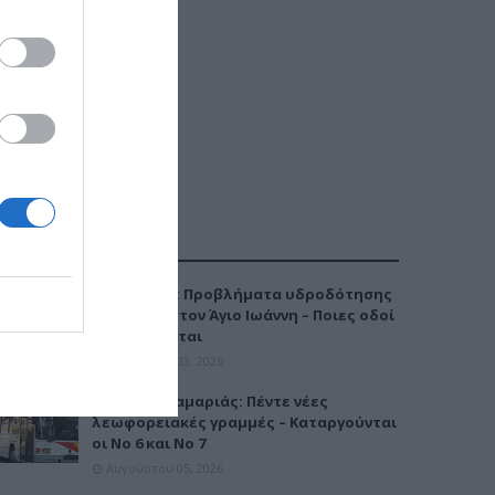
ΔΗΜΟΦΙΛΕΣΤΕΡΑ
Καλαμαριά: Προβλήματα υδροδότησης
την Τρίτη στον Άγιο Ιωάννη – Ποιες οδοί
επηρεάζονται
Αυγούστου 03, 2026
Μετρό Καλαμαριάς: Πέντε νέες
λεωφορειακές γραμμές – Καταργούνται
οι Νο 6 και Νο 7
Αυγούστου 05, 2026