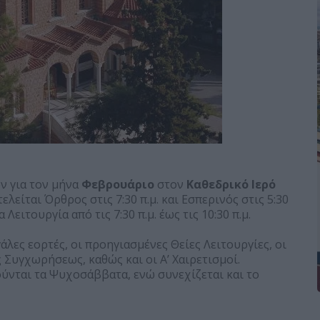
ν για τον μήνα
Φεβρουάριο
στον
Καθεδρικό Ιερό
λείται Όρθρος στις 7:30 π.μ. και Εσπερινός στις 5:30
Λειτουργία από τις 7:30 π.μ. έως τις 10:30 π.μ.
λες εορτές, οι προηγιασμένες Θείες Λειτουργίες, οι
 Συγχωρήσεως, καθώς και οι Α’ Χαιρετισμοί.
ούνται τα Ψυχοσάββατα, ενώ συνεχίζεται και το