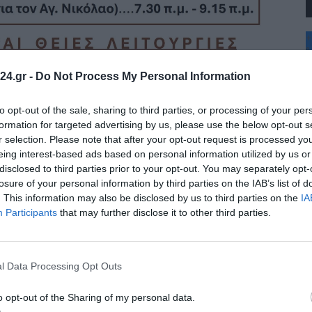
+
°
C
24.gr -
Do Not Process My Personal Information
+
+
Θ
to opt-out of the sale, sharing to third parties, or processing of your per
Π
formation for targeted advertising by us, please use the below opt-out s
Σ
r selection. Please note that after your opt-out request is processed y
Κ
eing interest-based ads based on personal information utilized by us or
Δ
disclosed to third parties prior to your opt-out. You may separately opt-
Τ
Τ
losure of your personal information by third parties on the IAB’s list of
Π
. This information may also be disclosed by us to third parties on the
IA
Π
Participants
that may further disclose it to other third parties.
l Data Processing Opt Outs
o opt-out of the Sharing of my personal data.