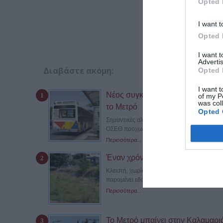
Opted 
I want t
Opted 
I want 
Advertis
Διαβάστε ακόμη:
Opted 
I want t
Νέος συγκοινωνιακός χάρτης στη
of my P
was col
το Μετρό
Opted 
Σημαντικές αλλαγές στις καθημερινές μετακ
ΟΣΕΘ προχωρά στη δεύτερη...
Περισσότερα...
Έναν χρόνο αποκλεισμένη η γέφ
Κλειστή, χωρίς να έχει πραγματοποιηθεί μ
παραμένει εδώ και σχεδόν έναν χρόνο...
Περισσότερα...
Το Μετρό μπαίνει στην Καλαμαριά –