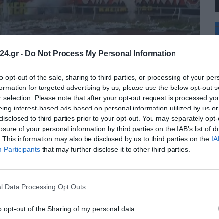
+
°
C
24.gr -
Do Not Process My Personal Information
+
+
Θ
to opt-out of the sale, sharing to third parties, or processing of your per
Π
formation for targeted advertising by us, please use the below opt-out s
Σ
r selection. Please note that after your opt-out request is processed y
Κ
eing interest-based ads based on personal information utilized by us or
Δ
disclosed to third parties prior to your opt-out. You may separately opt-
Τ
Τ
losure of your personal information by third parties on the IAB’s list of
Π
. This information may also be disclosed by us to third parties on the
IA
Π
Participants
that may further disclose it to other third parties.
l Data Processing Opt Outs
o opt-out of the Sharing of my personal data.