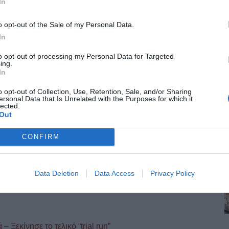
In
o opt-out of the Sale of my Personal Data.
In
to opt-out of processing my Personal Data for Targeted
ing.
In
o opt-out of Collection, Use, Retention, Sale, and/or Sharing
ν Καλαμαριά: Πώς αλλάζουν οι λεωφορειακές γραμμές με
ersonal Data that Is Unrelated with the Purposes for which it
lected.
Out
ινήσεις φέρνει στην Καλαμαριά η λειτουργία της επέκτασης του Μετρό. Ο
CONFIRM
υρα της Κνωσού – Το «μπαλάκι» των αρμοδιοτήτων
Data Deletion
Data Access
Privacy Policy
έχρι σήμερα στατικός έλεγχος ή κάποια παρέμβαση αποκατάστασης,
 Ξεκίνησε το τελικό “trial run”