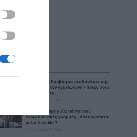
ΔΗΜΟΦΙΛΕΣΤΕΡΑ
Καλαμαριά: Προβλήματα υδροδότησης
την Τρίτη στον Άγιο Ιωάννη – Ποιες οδοί
επηρεάζονται
Αυγούστου 03, 2026
Μετρό Καλαμαριάς: Πέντε νέες
λεωφορειακές γραμμές – Καταργούνται
οι Νο 6 και Νο 7
Αυγούστου 05, 2026