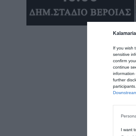
Kalamaria
If you wish 
sensitive in
confirm you
continue se
information 
further disc
participants
Downstream 
Persona
I want t