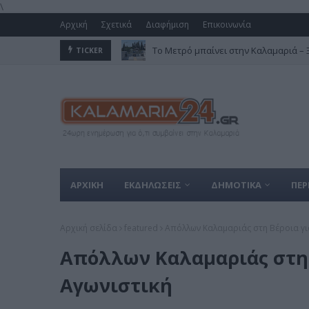
\
Αρχική
Σχετικά
Διαφήμιση
Επικοινωνία
Το Μετρό μπαίνει στην Καλαμαριά – Ξε
TICKER
ΑΡΧΙΚΗ
ΕΚΔΗΛΩΣΕΙΣ
ΔΗΜΟΤΙΚΑ
ΠΕΡ
Αρχική σελίδα
featured
Απόλλων Καλαμαριάς στη Βέροια για
Απόλλων Καλαμαριάς στη 
Αγωνιστική