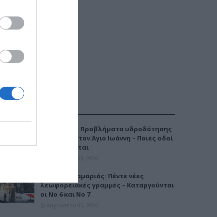
ΔΗΜΟΦΙΛΕΣΤΕΡΑ
Καλαμαριά: Προβλήματα υδροδότησης
την Τρίτη στον Άγιο Ιωάννη – Ποιες οδοί
επηρεάζονται
Αυγούστου 03, 2026
Μετρό Καλαμαριάς: Πέντε νέες
λεωφορειακές γραμμές – Καταργούνται
οι Νο 6 και Νο 7
Αυγούστου 05, 2026