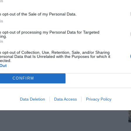
In
o opt-out of the Sale of my Personal Data.
In
 στους τραπεζικούς λογαριασμούς από το απόγευμα
to opt-out of processing my Personal Data for Targeted
ing.
In
τα το βράδυ της Τετάρτης 25 Φεβρουαρίου 2026.
o opt-out of Collection, Use, Retention, Sale, and/or Sharing
ή λόγω της Καθαράς Δευτέρας, αναμένεται να δουν τα
ersonal Data that Is Unrelated with the Purposes for which it
lected.
ρουαρίου 2026.
Out
CONFIRM
Data Deletion
Data Access
Privacy Policy