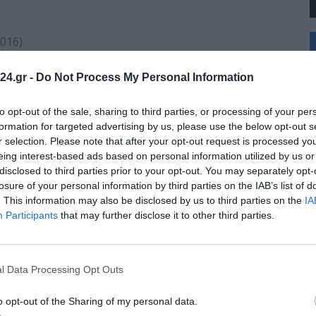
+
016)
°
Α Μαρτίου 2026 για μισθωτούς και μη μισθωτούς θα
C
24.gr -
Do Not Process My Personal Information
+
+
Θ
to opt-out of the sale, sharing to third parties, or processing of your per
Π
formation for targeted advertising by us, please use the below opt-out s
Σ
r selection. Please note that after your opt-out request is processed y
Κ
eing interest-based ads based on personal information utilized by us or
Δ
disclosed to third parties prior to your opt-out. You may separately opt-
Τ
Τ
losure of your personal information by third parties on the IAB’s list of
026
Π
. This information may also be disclosed by us to third parties on the
IA
Π
Participants
that may further disclose it to other third parties.
l Data Processing Opt Outs
o opt-out of the Sharing of my personal data.