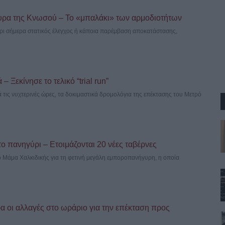
υρα της Κνωσού – Το «μπαλάκι» των αρμοδιοτήτων
έχρι σήμερα στατικός έλεγχος ή κάποια παρέμβαση αποκατάστασης,
 Ξεκίνησε το τελικό “trial run”
 τις νυχτερινές ώρες, τα δοκιμαστικά δρομολόγια της επέκτασης του Μετρό
το πανηγύρι – Ετοιμάζονται 20 νέες ταβέρνες
ιο Μάμα Χαλκιδικής για τη φετινή μεγάλη εμποροπανήγυρη, η οποία
 οι αλλαγές στο ωράριο για την επέκταση προς