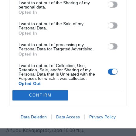
I want to opt-out of the Sharing of my
personal data.
Κυριακή 1/2/2026
Opted In
Παρακολούθηση θεατρικής παράστασης του Κρατικό
I want to opt-out of the Sale of my
Θέατρο Βορείου Ελλάδος (Κ.Θ.Β.Ε.)
«Αυτή η νύχτα
Personal Data.
Opted In
μένει», ώρα 18:30.
I want to opt-out of processing my
Τετάρτη 4/2/2026
Personal Data for Targeted Advertising.
Κοπή βασιλόπιτας των ΚΑΠΗ Καλαμαριάς στο
Opted In
Beerfest (πρώην Μάκρο), ώρα 13:00.
I want to opt-out of Collection, Use,
Retention, Sale, and/or Sharing of my
Κυριακή 8/2/2026
Personal Data that Is Unrelated with the
Purposes for which it was collected.
Παρακολούθηση θεατρικής παράστασης στο
Opted Out
Δημοτικό Θέατρο
«Μελίνα Μερκούρη» – «Φωνή εν ερήμω», ώρα 19:00.
CONFIRM
Τετάρτη 11/2/2026
Πρωινός καφές – Ομιλία με θέμα «Ο ύπνος» από την
κα Παπαγεωργίου Π.,
Data Deletion
Data Access
Privacy Policy
νοσηλεύτρια του Συμβουλευτικού Σταθμού Άνοιας
Δήμου Καλαμαριάς, ώρα 10:00 π.μ.