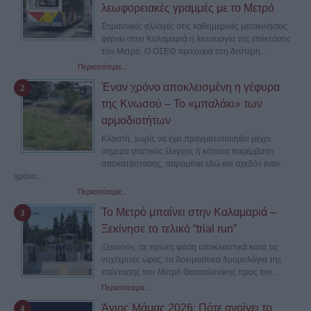
λεωφορειακές γραμμές με το Μετρό
Σημαντικές αλλαγές στις καθημερινές μετακινήσεις
φέρνει στην Καλαμαριά η λειτουργία της επέκτασης
του Μετρό. Ο ΟΣΕΘ προχωρά στη δεύτερη...
Περισσότερα...
Έναν χρόνο αποκλεισμένη η γέφυρα
της Κνωσού – Το «μπαλάκι» των
αρμοδιοτήτων
Κλειστή, χωρίς να έχει πραγματοποιηθεί μέχρι
σήμερα στατικός έλεγχος ή κάποια παρέμβαση
αποκατάστασης, παραμένει εδώ και σχεδόν έναν
χρόνο...
Περισσότερα...
Το Μετρό μπαίνει στην Καλαμαριά –
Ξεκίνησε το τελικό “trial run”
Ξεκινούν, σε πρώτη φάση αποκλειστικά κατά τις
νυχτερινές ώρες, τα δοκιμαστικά δρομολόγια της
επέκτασης του Μετρό Θεσσαλονίκης προς την...
Περισσότερα...
Άγιος Μάμας 2026: Πότε ανοίγει το