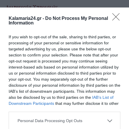
Λειτουργία Υπηρεσιών
Γενικός Ιατρός:
Τετάρτη 08:00 – 14:00 (κατόπιν
Kalamaria24.gr -
Do Not Process My Personal
Information
ραντεβού)
Ορθοπεδικός:
Δευτέρα 09/02 & 23/02 (κατόπιν
If you wish to opt-out of the sale, sharing to third parties, or
ραντεβού)
processing of your personal or sensitive information for
targeted advertising by us, please use the below opt-out
Καρδιολόγος:
Πέμπτη 17/02 (κατόπιν ραντεβού)
section to confirm your selection. Please note that after your
opt-out request is processed you may continue seeing
Κοινωνικός Λειτουργός:
Δευτέρα – Τρίτη –
interest-based ads based on personal information utilized by
Παρασκευή 07:30 – 15:30
us or personal information disclosed to third parties prior to
your opt-out. You may separately opt-out of the further
Νοσηλεύτρια:
Τετάρτη – Πέμπτη 07:00 – 15:00
disclosure of your personal information by third parties on the
IAB’s list of downstream participants. This information may
Φυσικοθεραπεύτρια:
Καθημερινά 07:00 – 15:00
also be disclosed by us to third parties on the
IAB’s List of
Downstream Participants
that may further disclose it to other
third parties.
Δ΄ ΚΑΠΗ ΚΑΛΑΜΑΡΙΑΣ (Φοίνικας)
Personal Data Processing Opt Outs