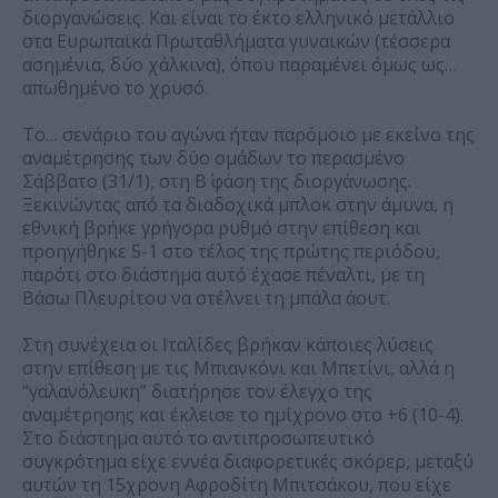
διοργανώσεις. Και είναι το έκτο ελληνικό μετάλλιο
στα Ευρωπαϊκά Πρωταθλήματα γυναικών (τέσσερα
ασημένια, δύο χάλκινα), όπου παραμένει όμως ως…
απωθημένο το χρυσό.
Το… σενάριο του αγώνα ήταν παρόμοιο με εκείνο της
αναμέτρησης των δύο ομάδων το περασμένο
Σάββατο (31/1), στη Β΄ φάση της διοργάνωσης.
Ξεκινώντας από τα διαδοχικά μπλοκ στην άμυνα, η
εθνική βρήκε γρήγορα ρυθμό στην επίθεση και
προηγήθηκε 5-1 στο τέλος της πρώτης περιόδου,
παρότι στο διάστημα αυτό έχασε πέναλτι, με τη
Βάσω Πλευρίτου να στέλνει τη μπάλα άουτ.
Στη συνέχεια οι Ιταλίδες βρήκαν κάποιες λύσεις
στην επίθεση με τις Μπιανκόνι και Μπετίνι, αλλά η
“γαλανόλευκη” διατήρησε τον έλεγχο της
αναμέτρησης και έκλεισε το ημίχρονο στο +6 (10-4).
Στο διάστημα αυτό το αντιπροσωπευτικό
συγκρότημα είχε εννέα διαφορετικές σκόρερ, μεταξύ
αυτών τη 15χρονη Αφροδίτη Μπιτσάκου, που είχε