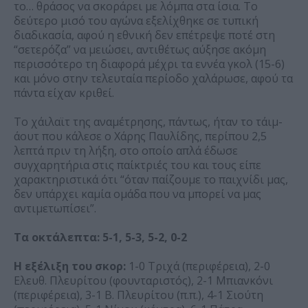
το… θράσος να σκοράρει με λόμπα στα ίσια. Το
δεύτερο μισό του αγώνα εξελίχθηκε σε τυπική
διαδικασία, αφού η εθνική δεν επέτρεψε ποτέ στη
“σετερόζα” να μειώσει, αντιθέτως αύξησε ακόμη
περισσότερο τη διαφορά μέχρι τα εννέα γκολ (15-6)
και μόνο στην τελευταία περίοδο χαλάρωσε, αφού τα
πάντα είχαν κριθεί.
Το χάιλαϊτ της αναμέτρησης, πάντως, ήταν το τάιμ-
άουτ που κάλεσε ο Χάρης Παυλίδης, περίπου 2,5
λεπτά πριν τη λήξη, στο οποίο απλά έδωσε
συγχαρητήρια στις παίκτριές του και τους είπε
χαρακτηριστικά ότι “όταν παίζουμε το παιχνίδι μας,
δεν υπάρχει καμία ομάδα που να μπορεί να μας
αντιμετωπίσει”.
Τα οκτάλεπτα: 5-1, 5-3, 5-2, 0-2
Η εξέλιξη του σκορ:
1-0 Τριχά (περιφέρεια), 2-0
Ελευθ. Πλευρίτου (φουνταριστός), 2-1 Μπιανκόνι
(περιφέρεια), 3-1 Β. Πλευρίτου (π.π.), 4-1 Σιούτη