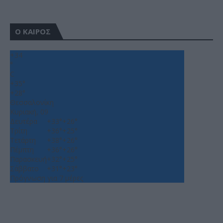
Ο ΚΑΙΡΟΣ
+
34
°
C
+
35°
+
28°
Θεσσαλονίκη
Κυριακή, 09
Δευτέρα
+
33°
+
26°
Τρίτη
+
36°
+
25°
Τετάρτη
+
38°
+
26°
Πέμπτη
+
36°
+
26°
Παρασκευή
+
32°
+
25°
Σάββατο
+
31°
+
23°
Πρόγνωση για 7 μέρες