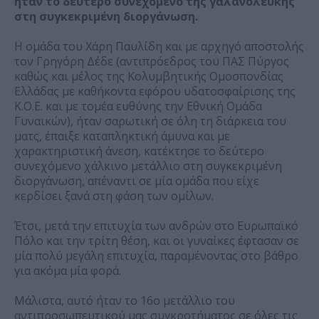
ήταν το δεύτερο συνεχόμενο της γαλανόλευκης
στη συγκεκριμένη διοργάνωση.
Η ομάδα του Χάρη Παυλίδη και με αρχηγό αποστολής
τον Γρηγόρη Δέδε (αντιπρόεδρος του ΠΑΣ Πύργος
καθώς και μέλος της Κολυμβητικής Ομοσπονδίας
Ελλάδας με καθήκοντα εφόρου υδατοσφαίρισης της
Κ.Ο.Ε. και με τομέα ευθύνης την Εθνική Ομάδα
Γυναικών), ήταν σαρωτική σε όλη τη διάρκεια του
ματς, έπαιξε καταπληκτική άμυνα και με
χαρακτηριστική άνεση, κατέκτησε το δεύτερο
συνεχόμενο χάλκινο μετάλλιο στη συγκεκριμένη
διοργάνωση, απέναντι σε μία ομάδα που είχε
κερδίσει ξανά στη φάση των ομίλων.
Έτσι, μετά την επιτυχία των ανδρών στο Ευρωπαϊκό
Πόλο και την τρίτη θέση, και οι γυναίκες έφτασαν σε
μία πολύ μεγάλη επιτυχία, παραμένοντας στο βάθρο
για ακόμα μία φορά.
Μάλιστα, αυτό ήταν το 16ο μετάλλιο του
αντιπροσωπευτικού μας συγκροτήματος σε όλες τις