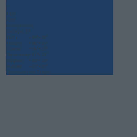
°
C
+
32°
+
25°
Θεσσαλονίκη
Δευτέρα, 10
Τρίτη
+
34°
+
25°
Τετάρτη
+
38°
+
25°
Πέμπτη
+
36°
+
25°
Παρασκευή
+
31°
+
24°
Σάββατο
+
30°
+
22°
Κυριακή
+
31°
+
20°
Πρόγνωση για 7 μέρες