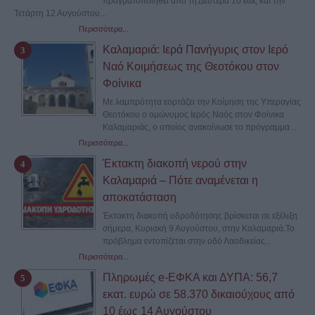
πραγματοποιηθεί από τη Δευτέρα 10 έως και την
Τετάρτη 12 Αυγούστου...
Περισσότερα...
Καλαμαριά: Ιερά Πανήγυρις στον Ιερό
Ναό Κοιμήσεως της Θεοτόκου στον
Φοίνικα
Με λαμπρότητα εορτάζει την Κοίμηση της Υπεραγίας
Θεοτόκου ο ομώνυμος Ιερός Ναός στον Φοίνικα
Καλαμαριάς, ο οποίος ανακοίνωσε το πρόγραμμα...
Περισσότερα...
Έκτακτη διακοπή νερού στην
Καλαμαριά – Πότε αναμένεται η
αποκατάσταση
Έκτακτη διακοπή υδροδότησης βρίσκεται σε εξέλιξη
σήμερα, Κυριακή 9 Αυγούστου, στην Καλαμαριά.Το
πρόβλημα εντοπίζεται στην οδό Λαοδικείας...
Περισσότερα...
Πληρωμές e-ΕΦΚΑ και ΔΥΠΑ: 56,7
εκατ. ευρώ σε 58.370 δικαιούχους από
10 έως 14 Αυγούστου