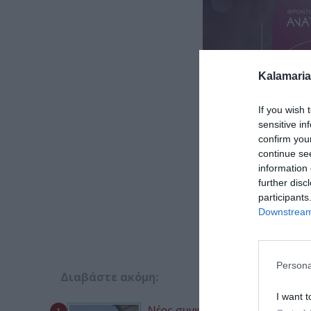
Kalamaria
If you wish 
sensitive in
confirm you
continue se
information 
further disc
participants
Downstream 
Persona
Διαβάστε ακόμη:
I want t
Νέος συγκοινωνιακός χάρτης στη