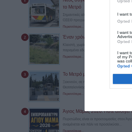
Opted 
το Μετρό
I want t
Σημαντικές αλλαγές στις καθημερινές μετακ
ΟΣΕΘ προχωρά στη δεύτερη...
Opted 
Περισσότερα...
I want 
Advertis
Έναν χρόνο αποκλεισμένη η γέφ
Opted 
Κλειστή, χωρίς να έχει πραγματοποιηθεί μ
παραμένει εδώ και σχεδόν έναν χρόνο...
I want t
of my P
Περισσότερα...
was col
Opted 
Το Μετρό μπαίνει στην Καλαμαριά –
Ξεκινούν, σε πρώτη φάση αποκλειστικά κατά
Θεσσαλονίκης προς την...
Περισσότερα...
Άγιος Μάμας 2026: Πότε ανοίγει 
Πυρετώδεις είναι οι προετοιμασίες στον Άγ
αναμένεται και πάλι να προσελκύσει...
Περισσότερα...