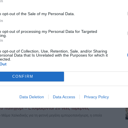
In
o opt-out of the Sale of my Personal Data.
ινήσεις φέρνει στην Καλαμαριά η λειτουργία της επέκτασης του Μετρό. Ο
In
to opt-out of processing my Personal Data for Targeted
ing.
υρα της Κνωσού – Το «μπαλάκι» των αρμοδιοτήτων
In
έχρι σήμερα στατικός έλεγχος ή κάποια παρέμβαση αποκατάστασης,
o opt-out of Collection, Use, Retention, Sale, and/or Sharing
ersonal Data that Is Unrelated with the Purposes for which it
lected.
Out
 Ξεκίνησε το τελικό “trial run”
CONFIRM
 τις νυχτερινές ώρες, τα δοκιμαστικά δρομολόγια της επέκτασης του Μετρό
Data Deletion
Data Access
Privacy Policy
το πανηγύρι – Ετοιμάζονται 20 νέες ταβέρνες
ιο Μάμα Χαλκιδικής για τη φετινή μεγάλη εμποροπανήγυρη, η οποία