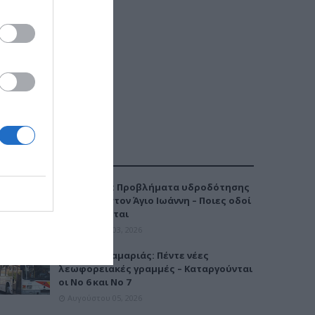
ΔΗΜΟΦΙΛΕΣΤΕΡΑ
Καλαμαριά: Προβλήματα υδροδότησης
την Τρίτη στον Άγιο Ιωάννη – Ποιες οδοί
επηρεάζονται
Αυγούστου 03, 2026
Μετρό Καλαμαριάς: Πέντε νέες
λεωφορειακές γραμμές – Καταργούνται
οι Νο 6 και Νο 7
Αυγούστου 05, 2026