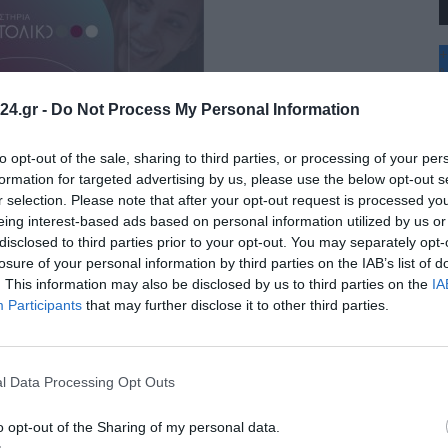
+
°
C
24.gr -
Do Not Process My Personal Information
+
+
Θ
to opt-out of the sale, sharing to third parties, or processing of your per
Σ
formation for targeted advertising by us, please use the below opt-out s
Κ
r selection. Please note that after your opt-out request is processed y
Δ
eing interest-based ads based on personal information utilized by us or
Τ
disclosed to third parties prior to your opt-out. You may separately opt-
Τ
Π
losure of your personal information by third parties on the IAB’s list of
Π
. This information may also be disclosed by us to third parties on the
IA
Π
Participants
that may further disclose it to other third parties.
l Data Processing Opt Outs
o opt-out of the Sharing of my personal data.
ν Καλαμαριά: Πώς αλλάζουν οι λεωφορειακές γραμμές με