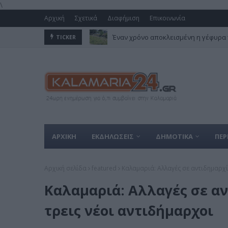
\
Αρχική
Σχετικά
Διαφήμιση
Επικοινωνία
Έναν χρόνο αποκλεισμένη η γέφυρα 
TICKER
ΑΡΧΙΚΗ
ΕΚΔΗΛΩΣΕΙΣ
ΔΗΜΟΤΙΚΑ
ΠΕΡ
Αρχική σελίδα
featured
Καλαμαριά: Aλλαγές σε αντιδημαρχί
Καλαμαριά: Aλλαγές σε α
τρεις νέοι αντιδήμαρχοι