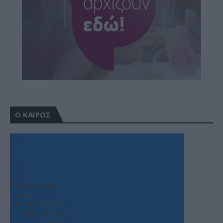
Ο ΚΑΙΡΟΣ
+
33
°
C
+
35°
+
25°
Θεσσαλονίκη
Παρασκευή, 07
Πέμπτη
+
35°
+
25°
Σάββατο
+
39°
+
27°