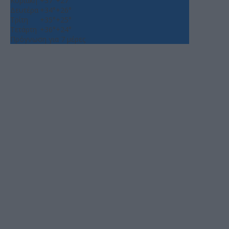
Κυριακή
+
37°
+
27°
Δευτέρα
+
34°
+
26°
Τρίτη
+
35°
+
25°
Τετάρτη
+
36°
+
24°
Πρόγνωση για 7 μέρες