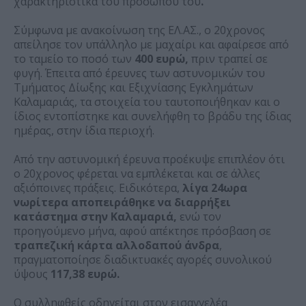
χαρακτηριστικά του προσώπου του
.
Σύμφωνα με ανακοίνωση της ΕΛ.ΑΣ., ο 20χρονος
απείλησε τον υπάλληλο με μαχαίρι και αφαίρεσε από
το ταμείο το ποσό των
400 ευρώ,
πριν τραπεί σε
φυγή. Έπειτα από έρευνες των αστυνομικών του
Τμήματος Δίωξης και Εξιχνίασης Εγκλημάτων
Καλαμαριάς, τα στοιχεία του ταυτοποιήθηκαν και ο
ίδιος εντοπίστηκε και συνελήφθη το βράδυ της ίδιας
ημέρας, στην ίδια περιοχή.
Από την αστυνομική έρευνα προέκυψε επιπλέον ότι
ο 20χρονος φέρεται να εμπλέκεται και σε άλλες
αξιόποινες πράξεις. Ειδικότερα,
λίγα 24ωρα
νωρίτερα αποπειράθηκε να διαρρήξει
κατάστημα στην Καλαμαριά,
ενώ τον
προηγούμενο μήνα, αφού απέκτησε πρόσβαση σε
τραπεζική κάρτα αλλοδαπού άνδρα
,
πραγματοποίησε διαδικτυακές αγορές συνολικού
ύψους
117,38 ευρώ.
Ο συλληφθείς οδηγείται στον εισαγγελέα