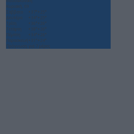
Θεσσαλονίκη
Κυριακή, 09
Σάββατο
+
37°
+
25°
Δευτέρα
+
34°
+
25°
Τρίτη
+
36°
+
26°
Τετάρτη
+
38°
+
26°
Πέμπτη
+
34°
+
26°
Παρασκευή
+
31°
+
24°
Πρόγνωση για 7 μέρες