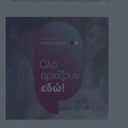
εκατό (4%) του ετήσιου κύκλου εργασιών του.