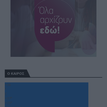
Ο ΚΑΙΡΟΣ
+
36
°
C
+
37°
+
25°