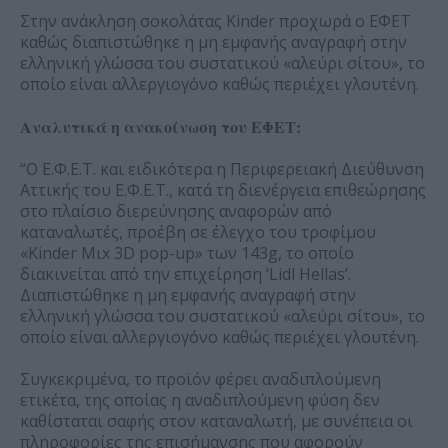
Στην ανάκληση σοκολάτας Kinder προχωρά ο ΕΦΕΤ
καθώς διαπιστώθηκε η μη εμφανής αναγραφή στην
ελληνική γλώσσα του συστατικού «αλεύρι σίτου», το
οποίο είναι αλλεργιογόνο καθώς περιέχει γλουτένη.
Αναλυτικά η ανακοίνωση του ΕΦΕΤ:
“Ο Ε.Φ.Ε.Τ. και ειδικότερα η Περιφερειακή Διεύθυνση
Αττικής του Ε.Φ.Ε.Τ., κατά τη διενέργεια επιθεώρησης
στο πλαίσιο διερεύνησης αναφορών από
καταναλωτές, προέβη σε έλεγχο του τροφίμου
«Kinder Μιx 3D pop-up» των 143g, το οποίο
διακινείται από την επιχείρηση ‘Lidl Hellas’.
Διαπιστώθηκε η μη εμφανής αναγραφή στην
ελληνική γλώσσα του συστατικού «αλεύρι σίτου», το
οποίο είναι αλλεργιογόνο καθώς περιέχει γλουτένη.
Συγκεκριμένα, το προϊόν φέρει αναδιπλούμενη
ετικέτα, της οποίας η αναδιπλούμενη φύση δεν
καθίσταται σαφής στον καταναλωτή, με συνέπεια οι
πληροφορίες της επισήμανσης που αφορούν