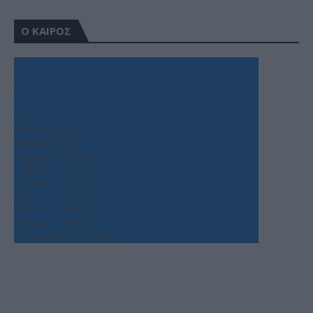
Ο ΚΑΙΡΟΣ
+
33
°
C
+
35°
+
25°
Θεσσαλονίκη
Παρασκευή, 07
Πέμπτη
+
35°
+
25°
Σάββατο
+
39°
+
27°
Κυριακή
+
37°
+
27°
Δευτέρα
+
34°
+
26°
Τρίτη
+
35°
+
25°
Τετάρτη
+
36°
+
24°
Πρόγνωση για 7 μέρες