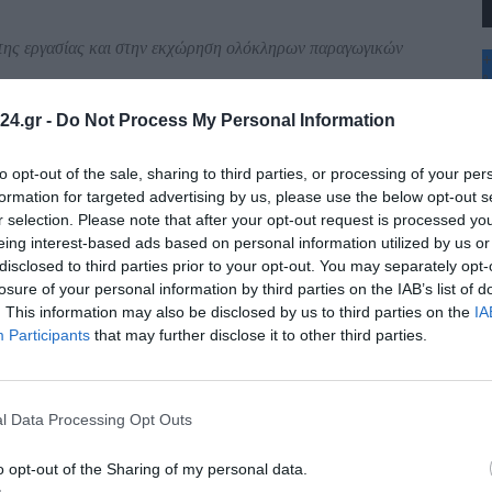
 της εργασίας και στην εκχώρηση ολόκληρων παραγωγικών
+
°
C
24.gr -
Do Not Process My Personal Information
+
Ι ΜΕ ΤΟΝ ΣΥΛΛΟΓΙΚΟ ΔΙΑΡΚΗ ΑΓΩΝΑ ΤΟΥΣ ΝΑ
+
Θ
to opt-out of the sale, sharing to third parties, or processing of your per
Π
formation for targeted advertising by us, please use the below opt-out s
Σ
r selection. Please note that after your opt-out request is processed y
Κ
eing interest-based ads based on personal information utilized by us or
Δ
disclosed to third parties prior to your opt-out. You may separately opt-
Τ
Τ
losure of your personal information by third parties on the IAB’s list of
ΟΥΣ ΕΧΟΥΝ ΜΗΧΑΝΑΚΙ
Π
. This information may also be disclosed by us to third parties on the
IA
Π
Participants
that may further disclose it to other third parties.
Α ΠΡΑΣΙΝΑ ΦΑΝΑΡΙΑ !”.
l Data Processing Opt Outs
o opt-out of the Sharing of my personal data.