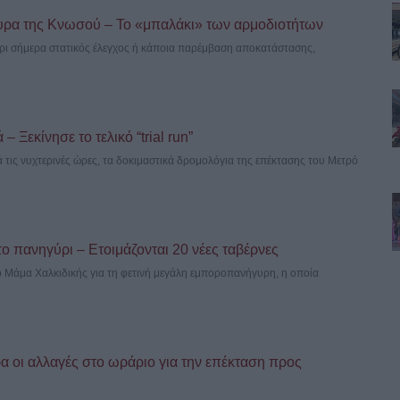
υρα της Κνωσού – Το «μπαλάκι» των αρμοδιοτήτων
έχρι σήμερα στατικός έλεγχος ή κάποια παρέμβαση αποκατάστασης,
 Ξεκίνησε το τελικό “trial run”
 τις νυχτερινές ώρες, τα δοκιμαστικά δρομολόγια της επέκτασης του Μετρό
το πανηγύρι – Ετοιμάζονται 20 νέες ταβέρνες
ιο Μάμα Χαλκιδικής για τη φετινή μεγάλη εμποροπανήγυρη, η οποία
 οι αλλαγές στο ωράριο για την επέκταση προς