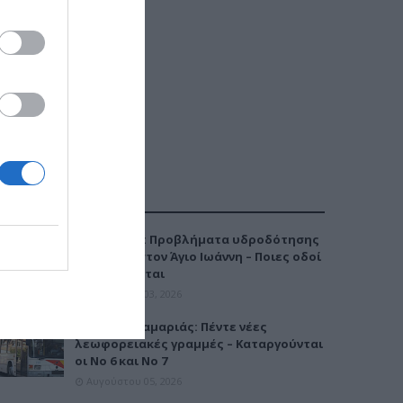
ΔΗΜΟΦΙΛΕΣΤΕΡΑ
Καλαμαριά: Προβλήματα υδροδότησης
την Τρίτη στον Άγιο Ιωάννη – Ποιες οδοί
επηρεάζονται
Αυγούστου 03, 2026
Μετρό Καλαμαριάς: Πέντε νέες
λεωφορειακές γραμμές – Καταργούνται
οι Νο 6 και Νο 7
Αυγούστου 05, 2026