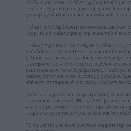
κλάδου μας. Μέσα σε πέντε χρόνια περάσαμε απ
freelancing, μια σχέση εργασίας χωρίς δικαιώ
χρήση εργολάβων που καταπατούν κάθε εργατι
Η βίαιη αναδιάρθρωση που συντελείται στον α
μέχρι τώρα κυβερνήσεις, την ευρωπαϊκή ένωση
Η Κοινή Αγροτική Πολιτική, σε συνδυασμό με
σκάνδαλα του ΟΠΕΚΕΠΕ και την απουσία σοβα
χιλιάδες παραγωγούς σε αδιέξοδο. Τα χωράφια
φωτοβολταϊκών προς όφελος μεγάλων ενεργεια
χειροτερεύουν το επάγγελμα τους. Η ευλογιά τ
κράτος οδήγησαν στον αφανισμό χιλιάδων ζώω
απέναντι σε πυρκαγιές και πλημμύρες επιδειν
Βλέπουμε αγρότες και κτηνοτρόφους να κατασ
συρρικνώνεται στο 3–4% του ΑΕΠ, με συνέπειε
τον δικό μας κλάδο, τον επισιτισμό, όπου οι 
μικρών επιχειρήσεων γίνεται όλο και δυσκολό
Το σωματείο μας είναι ζωντανό κομμάτι της κο