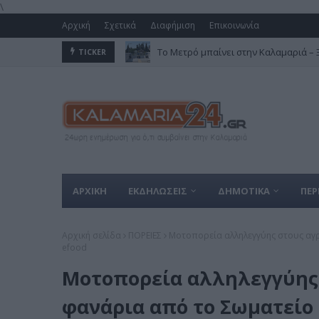
\
Αρχική
Σχετικά
Διαφήμιση
Επικοινωνία
Το Μετρό μπαίνει στην Καλαμαριά – Ξε
TICKER
ΑΡΧΙΚΗ
ΕΚΔΗΛΩΣΕΙΣ
ΔΗΜΟΤΙΚΑ
ΠΕΡ
Αρχική σελίδα
ΠΟΡΕΙΕΣ
Μοτοπορεία αλληλεγγύης στους αγρ
efood
Μοτοπορεία αλληλεγγύης 
φανάρια από το Σωματείο