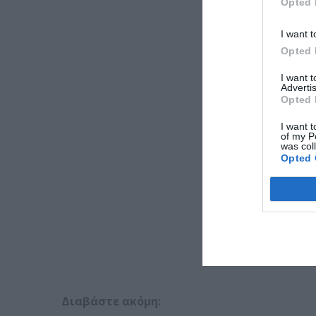
Opted 
I want t
Opted 
I want 
Advertis
Opted 
I want t
of my P
was col
Opted 
Διαβάστε ακόμη: