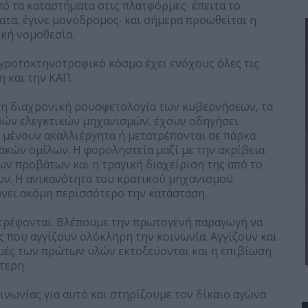
ό τα καταστήματα στις πλατφόρμες∙ έπειτα το
ματα, έγινε μονόδρομος∙ και σήμερα προωθείται η
κή νομοθεσία.
γροτοκτηνοτροφικό κόσμο έχει ενόχους όλες τις
 και την ΚΑΠ.
 τη διαχρονική ρουσφετολογία των κυβερνήσεων, τα
ρών ελεγκτικών μηχανισμών, έχουν οδηγήσει
 μένουν ακαλλιέργητα ή μετατρέπονται σε πάρκα
κών ομίλων. Η φοροληστεία μαζί με την ακρίβεια
ων προβάτων και η τραγική διαχείριση της από το
ν. Η ανικανότητα του κρατικού μηχανισμού
ώνει ακόμη περισσότερο την κατάσταση.
τρέφονται. Βλέπουμε την πρωτογενή παραγωγή να
ς που αγγίζουν ολόκληρη την κοινωνία. Αγγίζουν και
τιμές των πρώτων υλών εκτοξεύονται και η επιβίωση
τερη.
ινωνίας για αυτό και στηρίζουμε τον δίκαιο αγώνα