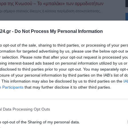
υρα της Κνωσού – Το «μπαλάκι» των αρμοδιοτήτων
έχρι σήμερα στατικός έλεγχος ή κάποια παρέμβαση αποκατάστασης,
+
°
C
24.gr -
Do Not Process My Personal Information
+
+
 Ξεκίνησε το τελικό “trial run”
Θ
to opt-out of the sale, sharing to third parties, or processing of your per
 τις νυχτερινές ώρες, τα δοκιμαστικά δρομολόγια της επέκτασης του Μετρό
Σ
formation for targeted advertising by us, please use the below opt-out s
Π
r selection. Please note that after your opt-out request is processed y
Κ
eing interest-based ads based on personal information utilized by us or
Δ
disclosed to third parties prior to your opt-out. You may separately opt-
Τ
Τ
losure of your personal information by third parties on the IAB’s list of
το πανηγύρι – Ετοιμάζονται 20 νέες ταβέρνες
Π
. This information may also be disclosed by us to third parties on the
IA
ιο Μάμα Χαλκιδικής για τη φετινή μεγάλη εμποροπανήγυρη, η οποία
Π
Participants
that may further disclose it to other third parties.
l Data Processing Opt Outs
 οι αλλαγές στο ωράριο για την επέκταση προς
o opt-out of the Sharing of my personal data.
σε ισχύ οι έκτακτες αλλαγές στο ωράριο λειτουργίας του Μετρό