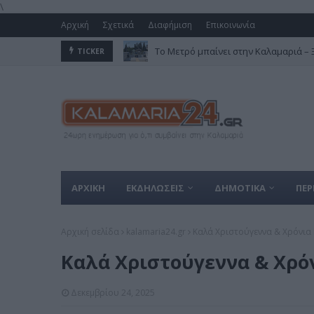
\
Αρχική
Σχετικά
Διαφήμιση
Επικοινωνία
Το Μετρό μπαίνει στην Καλαμαριά – Ξε
TICKER
ΑΡΧΙΚΗ
ΕΚΔΗΛΩΣΕΙΣ
ΔΗΜΟΤΙΚΑ
ΠΕΡ
Αρχική σελίδα
kalamaria24.gr
Καλά Χριστούγεννα & Χρόνια 
Καλά Χριστούγεννα & Χρό
Δεκεμβρίου 24, 2025