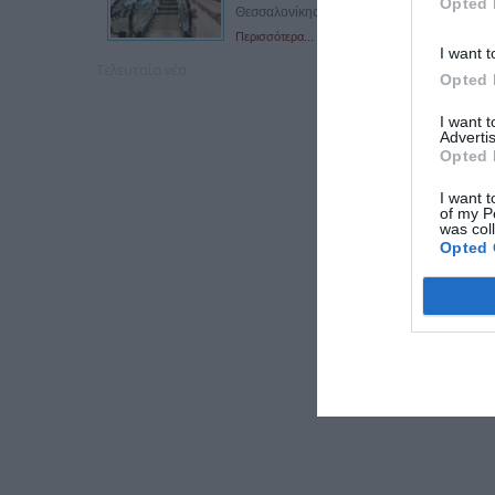
Opted 
Θεσσαλονίκης, λόγω των τελικών...
Περισσότερα...
I want t
Τελευταία νέα
Opted 
I want 
Advertis
Opted 
I want t
of my P
was col
Opted 