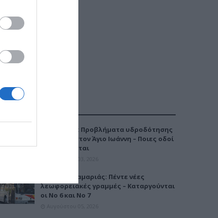
ΔΗΜΟΦΙΛΕΣΤΕΡΑ
Καλαμαριά: Προβλήματα υδροδότησης
την Τρίτη στον Άγιο Ιωάννη – Ποιες οδοί
επηρεάζονται
Αυγούστου 03, 2026
Μετρό Καλαμαριάς: Πέντε νέες
λεωφορειακές γραμμές – Καταργούνται
οι Νο 6 και Νο 7
Αυγούστου 05, 2026