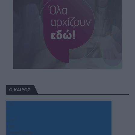
Ο ΚΑΙΡΟΣ
+
35
°
C
+
37°
+
25°
Θεσσαλονίκη