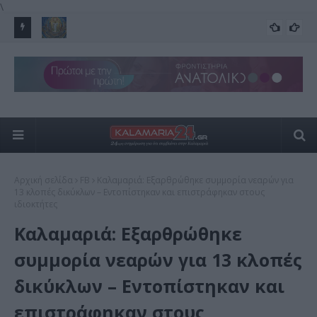
\
ρος –
Μεταμόρφωση του Σωτήρος Χριστού –Μεγάλη Γιορτή 6
Στ
ΕΟΡΤΕΣ
Αυγούστου
του
Αρχική σελίδα
FB
Καλαμαριά: Εξαρθρώθηκε συμμορία νεαρών για
13 κλοπές δικύκλων – Εντοπίστηκαν και επιστράφηκαν στους
ιδιοκτήτες
Καλαμαριά: Εξαρθρώθηκε
συμμορία νεαρών για 13 κλοπές
δικύκλων – Εντοπίστηκαν και
επιστράφηκαν στους