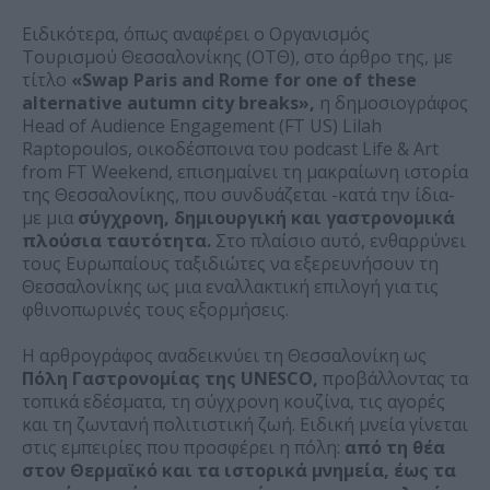
Ειδικότερα, όπως αναφέρει ο Οργανισμός
Τουρισμού Θεσσαλονίκης (ΟΤΘ), στο άρθρο της, με
τίτλο
«Swap Paris and Rome for one of these
alternative autumn city breaks»,
η δημοσιογράφος
Head of Audience Engagement (FT US) Lilah
Raptopoulos, οικοδέσποινα του podcast Life & Art
from FT Weekend, επισημαίνει τη μακραίωνη ιστορία
της Θεσσαλονίκης, που συνδυάζεται -κατά την ίδια-
με μια
σύγχρονη, δημιουργική και γαστρονομικά
πλούσια ταυτότητα.
Στο πλαίσιο αυτό, ενθαρρύνει
τους Ευρωπαίους ταξιδιώτες να εξερευνήσουν τη
Θεσσαλονίκης ως μια εναλλακτική επιλογή για τις
φθινοπωρινές τους εξορμήσεις.
Η αρθρογράφος αναδεικνύει τη Θεσσαλονίκη ως
Πόλη Γαστρονομίας της UNESCO,
προβάλλοντας τα
τοπικά εδέσματα, τη σύγχρονη κουζίνα, τις αγορές
και τη ζωντανή πολιτιστική ζωή. Ειδική μνεία γίνεται
στις εμπειρίες που προσφέρει η πόλη:
από τη θέα
στον Θερμαϊκό και τα ιστορικά μνημεία, έως τα