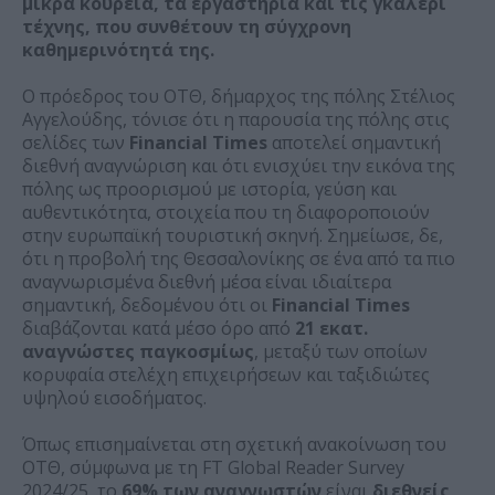
μικρά κουρεία, τα εργαστήρια και τις γκαλερί
τέχνης, που συνθέτουν τη σύγχρονη
καθημερινότητά της.
Ο πρόεδρος του ΟΤΘ, δήμαρχος της πόλης Στέλιος
Αγγελούδης, τόνισε ότι η παρουσία της πόλης στις
σελίδες των
Financial Times
αποτελεί σημαντική
διεθνή αναγνώριση και ότι ενισχύει την εικόνα της
πόλης ως προορισμού με ιστορία, γεύση και
αυθεντικότητα, στοιχεία που τη διαφοροποιούν
στην ευρωπαϊκή τουριστική σκηνή. Σημείωσε, δε,
ότι η προβολή της Θεσσαλονίκης σε ένα από τα πιο
αναγνωρισμένα διεθνή μέσα είναι ιδιαίτερα
σημαντική, δεδομένου ότι οι
Financial Times
διαβάζονται κατά μέσο όρο από
21 εκατ.
αναγνώστες παγκοσμίως
, μεταξύ των οποίων
κορυφαία στελέχη επιχειρήσεων και ταξιδιώτες
υψηλού εισοδήματος.
Όπως επισημαίνεται στη σχετική ανακοίνωση του
ΟΤΘ, σύμφωνα με τη FT Global Reader Survey
2024/25, το
69% των αναγνωστών
είναι
διεθνείς