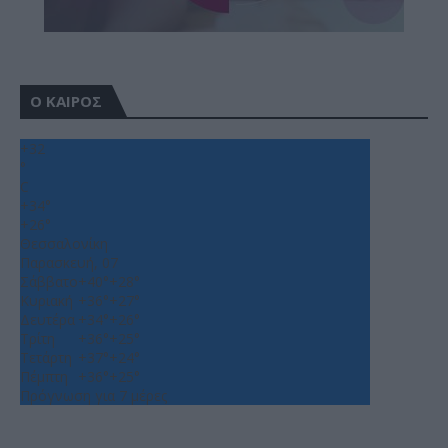
Ο ΚΑΙΡΟΣ
+
32
°
C
+
34°
+
26°
Θεσσαλονίκη
Παρασκευή, 07
Σάββατο
+
40°
+
28°
Κυριακή
+
36°
+
27°
Δευτέρα
+
34°
+
26°
Τρίτη
+
36°
+
25°
Τετάρτη
+
37°
+
24°
Πέμπτη
+
36°
+
25°
Πρόγνωση για 7 μέρες