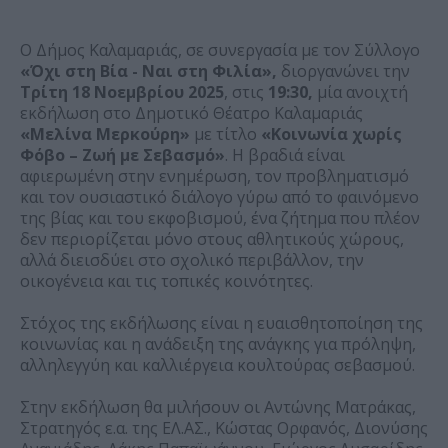
Ο Δήμος Καλαμαριάς, σε συνεργασία με τον Σύλλογο
«Όχι στη Βία - Ναι στη Φιλία»,
διοργανώνει την
Τρίτη 18 Νοεμβρίου 2025
, στις
19:30,
μία ανοιχτή
εκδήλωση στο Δημοτικό Θέατρο Καλαμαριάς
«Μελίνα Μερκούρη»
με τίτλο
«Κοινωνία χωρίς
Φόβο – Ζωή με Σεβασμό»
. Η βραδιά είναι
αφιερωμένη στην ενημέρωση, τον προβληματισμό
και τον ουσιαστικό διάλογο γύρω από το φαινόμενο
της βίας και του εκφοβισμού, ένα ζήτημα που πλέον
δεν περιορίζεται μόνο στους αθλητικούς χώρους,
αλλά διεισδύει στο σχολικό περιβάλλον, την
οικογένεια και τις τοπικές κοινότητες.
Στόχος της εκδήλωσης είναι η ευαισθητοποίηση της
κοινωνίας και η ανάδειξη της ανάγκης για πρόληψη,
αλληλεγγύη και καλλιέργεια κουλτούρας σεβασμού.
Στην εκδήλωση θα μιλήσουν οι Αντώνης Ματράκας,
Στρατηγός ε.α. της ΕΛ.ΑΣ., Κώστας Ορφανός, Διονύσης