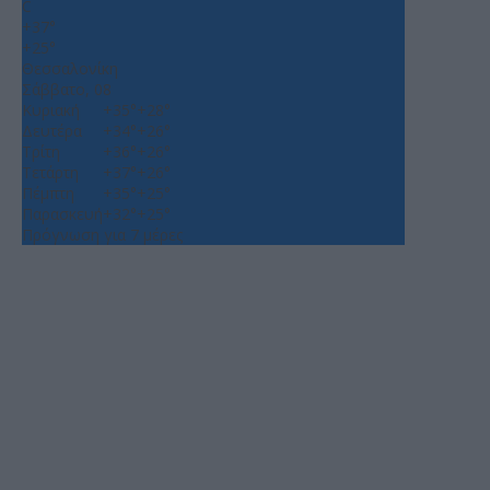
C
+
37°
+
25°
Θεσσαλονίκη
Σάββατο, 08
Κυριακή
+
35°
+
28°
Δευτέρα
+
34°
+
26°
Τρίτη
+
36°
+
26°
Τετάρτη
+
37°
+
26°
Πέμπτη
+
35°
+
25°
Παρασκευή
+
32°
+
25°
Πρόγνωση για 7 μέρες