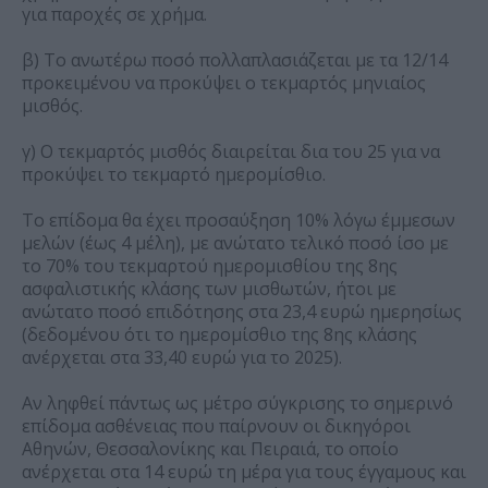
για παροχές σε χρήμα.
β) Το ανωτέρω ποσό πολλαπλασιάζεται με τα 12/14
προκειμένου να προκύψει ο τεκμαρτός μηνιαίος
μισθός.
γ) Ο τεκμαρτός μισθός διαιρείται δια του 25 για να
προκύψει το τεκμαρτό ημερομίσθιο.
Το επίδομα θα έχει προσαύξηση 10% λόγω έμμεσων
μελών (έως 4 μέλη), με ανώτατο τελικό ποσό ίσο με
το 70% του τεκμαρτού ημερομισθίου της 8ης
ασφαλιστικής κλάσης των μισθωτών, ήτοι με
ανώτατο ποσό επιδότησης στα 23,4 ευρώ ημερησίως
(δεδομένου ότι το ημερομίσθιο της 8ης κλάσης
ανέρχεται στα 33,40 ευρώ για το 2025).
Αν ληφθεί πάντως ως μέτρο σύγκρισης το σημερινό
επίδομα ασθένειας που παίρνουν οι δικηγόροι
Αθηνών, Θεσσαλονίκης και Πειραιά, το οποίο
ανέρχεται στα 14 ευρώ τη μέρα για τους έγγαμους και