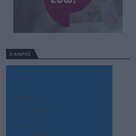
Ο ΚΑΙΡΟΣ
+
32
°
C
+
32°
+
25°
Θεσσαλονίκη
Δευτέρα, 10
Τρίτη
+
34°
+
25°
Τετάρτη
+
38°
+
25°
Πέμπτη
+
36°
+
25°
Παρασκευή
+
31°
+
24°
Σάββατο
+
30°
+
22°