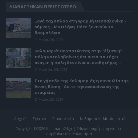
ΔΙΑΒΆΣΤΗΚΑΝ ΠΕΡΙΣΣΌΤΕΡΟ:
Ξανά ταχύπλοο στη γραμμή Θεσσαλονίκη –
Λήμνος – Μυτιλήνη. Πότε ξεκινούν τα
δρομολόγια
Μαΐου 26, 2024
Καλαμαριά: Περπατώντας στην "έξυπνη"
πόλη καταλαβαίνεις ότι αυτό που έχει
ανάγκη η πόλη δεν είναι οι αισθητήρες...
Μαρτίου 24, 2023
Στο γήπεδο της Καλαμαριάς η συναυλία της
Άννας Βίσση - Δείτε την ανακοίνωση της
εταιρείας
Μαΐου 23, 2024
Αρχική
Σχετικά
Επικοινωνία
Καλαμαριά - Με μία ματιά
Copyright ©
2026
Kalamaria24.gr | 24ωρη ενημέρωση για ό,τι
συμβαίνει στη Καλαμαριά