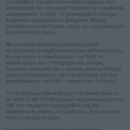
τις διατάξεις του νέου κανονισμού παροχών που
καταρτίζεται στο υπουργείο Εργασίας και αναμένεται
να εφαρμοστεί το 2026. Το συγκεκριμένο επίδομα
λαμβάνουν τώρα μόνον οι δικηγόροι Αθήνας,
Θεσσαλονίκης και Πειραιά, και με τον νέο κανονισμό
θα επεκταθεί σε όλους.
Με τον ενιαίο κανονισμό για πρώτη φορά
προβλέπεται να λαμβάνουν επίδομα ασθενείας λόγω
κοινής νόσου οι ασφαλισμένοι του ΟΑΕΕ, οι
ασφαλισμένοι του ΕΤΑΑ (μηχανικοί, γιατροί,
δικηγόροι επαρχίας) και οι αγρότες, ενώ το επίδομα
εργατικού ατυχήματος –που προβλέπεται για τους
ασφαλισμένους του ΟΑΕΕ– επεκτείνεται σε όλους.
Το νέο επίδομα ασθενείας για τους ασφαλισμένους
σε ΟΑΕΕ, ΕΤΑΑ, ΟΓΑ δεν μπορεί να είναι ανώτερο του
70% του τεκμαρτού ημερομισθίου της 8ης
ασφαλιστικής κλάσης των μισθωτών, ήτοι ανώτατο
ποσό 23,4 ευρώ τη μέρα.
Για τη χορήγηση επιδόματος απαιτείται η