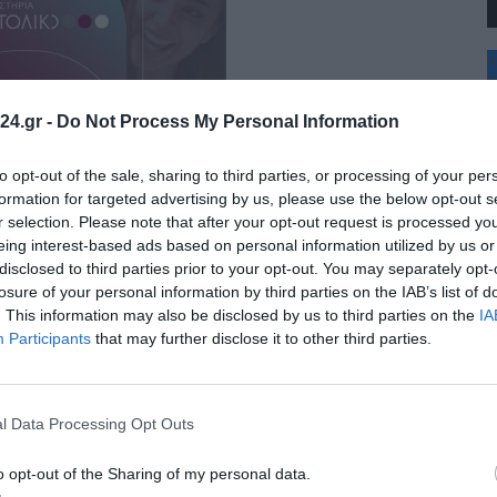
+
°
C
24.gr -
Do Not Process My Personal Information
+
+
Θ
to opt-out of the sale, sharing to third parties, or processing of your per
Π
formation for targeted advertising by us, please use the below opt-out s
Σ
r selection. Please note that after your opt-out request is processed y
Κ
eing interest-based ads based on personal information utilized by us or
Δ
disclosed to third parties prior to your opt-out. You may separately opt-
Τ
Τ
losure of your personal information by third parties on the IAB’s list of
Π
. This information may also be disclosed by us to third parties on the
IA
Π
Participants
that may further disclose it to other third parties.
l Data Processing Opt Outs
o opt-out of the Sharing of my personal data.
ν Καλαμαριά: Πώς αλλάζουν οι λεωφορειακές γραμμές με