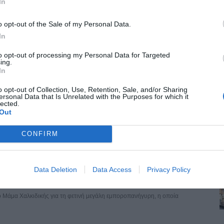
In
ινήσεις φέρνει στην Καλαμαριά η λειτουργία της επέκτασης του Μετρό. Ο
o opt-out of the Sale of my Personal Data.
In
to opt-out of processing my Personal Data for Targeted
υρα της Κνωσού – Το «μπαλάκι» των αρμοδιοτήτων
ing.
In
έχρι σήμερα στατικός έλεγχος ή κάποια παρέμβαση αποκατάστασης,
o opt-out of Collection, Use, Retention, Sale, and/or Sharing
ersonal Data that Is Unrelated with the Purposes for which it
lected.
Out
 Ξεκίνησε το τελικό “trial run”
 τις νυχτερινές ώρες, τα δοκιμαστικά δρομολόγια της επέκτασης του Μετρό
CONFIRM
Data Deletion
Data Access
Privacy Policy
το πανηγύρι – Ετοιμάζονται 20 νέες ταβέρνες
ιο Μάμα Χαλκιδικής για τη φετινή μεγάλη εμποροπανήγυρη, η οποία