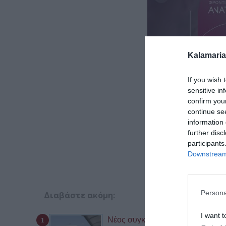
Kalamaria
If you wish 
sensitive in
confirm you
continue se
information 
further disc
participants
Downstream 
Persona
Διαβάστε ακόμη:
I want t
Νέος συγκοινωνιακός χάρτης στη