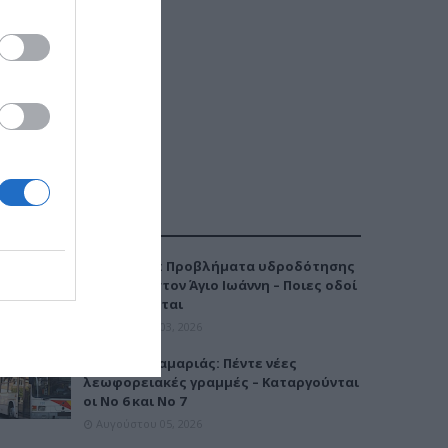
ΔΗΜΟΦΙΛΕΣΤΕΡΑ
Καλαμαριά: Προβλήματα υδροδότησης
την Τρίτη στον Άγιο Ιωάννη – Ποιες οδοί
επηρεάζονται
Αυγούστου 03, 2026
Μετρό Καλαμαριάς: Πέντε νέες
λεωφορειακές γραμμές – Καταργούνται
οι Νο 6 και Νο 7
Αυγούστου 05, 2026