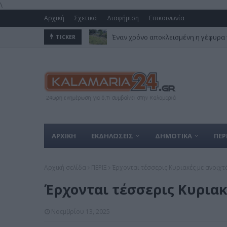
\
Αρχική
Σχετικά
Διαφήμιση
Επικοινωνία
Έναν χρόνο αποκλεισμένη η γέφυρα 
TICKER
ΑΡΧΙΚΗ
ΕΚΔΗΛΩΣΕΙΣ
ΔΗΜΟΤΙΚΑ
ΠΕΡ
Αρχική σελίδα
ΠΕΡΙΞ
Έρχονται τέσσερις Κυριακές με ανοιχ
Έρχονται τέσσερις Κυριακ
Νοεμβρίου 13, 2025