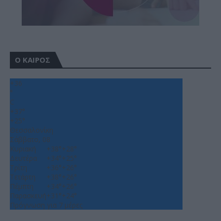
Ο ΚΑΙΡΟΣ
+
36
°
C
+
37°
+
25°
Θεσσαλονίκη
Σάββατο, 08
Κυριακή
+
38°
+
28°
Δευτέρα
+
34°
+
25°
Τρίτη
+
36°
+
26°
Τετάρτη
+
38°
+
26°
Πέμπτη
+
34°
+
26°
Παρασκευή
+
31°
+
24°
Πρόγνωση για 7 μέρες