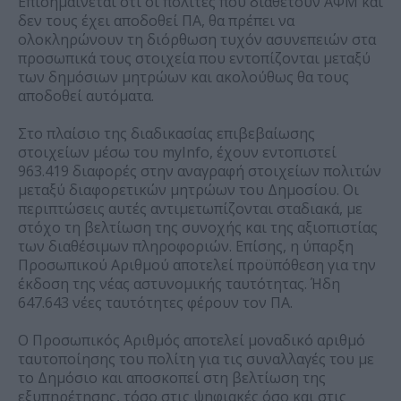
Επισημαίνεται ότι οι πολίτες που διαθέτουν ΑΦΜ και
δεν τους έχει αποδοθεί ΠΑ, θα πρέπει να
ολοκληρώνουν τη διόρθωση τυχόν ασυνεπειών στα
προσωπικά τους στοιχεία που εντοπίζονται μεταξύ
των δημόσιων μητρώων και ακολούθως θα τους
αποδοθεί αυτόματα.
Στο πλαίσιο της διαδικασίας επιβεβαίωσης
στοιχείων μέσω του myInfo, έχουν εντοπιστεί
963.419 διαφορές στην αναγραφή στοιχείων πολιτών
μεταξύ διαφορετικών μητρώων του Δημοσίου. Οι
περιπτώσεις αυτές αντιμετωπίζονται σταδιακά, με
στόχο τη βελτίωση της συνοχής και της αξιοπιστίας
των διαθέσιμων πληροφοριών. Επίσης, η ύπαρξη
Προσωπικού Αριθμού αποτελεί προϋπόθεση για την
έκδοση της νέας αστυνομικής ταυτότητας. Ήδη
647.643 νέες ταυτότητες φέρουν τον ΠΑ.
Ο Προσωπικός Αριθμός αποτελεί μοναδικό αριθμό
ταυτοποίησης του πολίτη για τις συναλλαγές του με
το Δημόσιο και αποσκοπεί στη βελτίωση της
εξυπηρέτησης, τόσο στις ψηφιακές όσο και στις