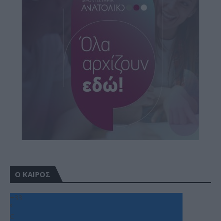
Ο ΚΑΙΡΟΣ
+
33
°
C