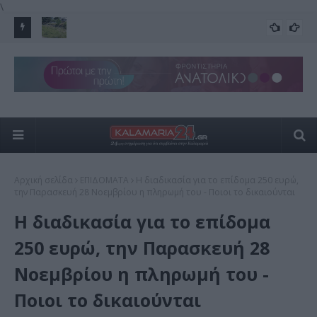
\
ς
Έναν χρόνο αποκλεισμένη η γέφυρα της Κνωσού – Το
Το 
FEATURED
«μπαλάκι» των αρμοδιοτήτων
run
Αρχική σελίδα
ΕΠΙΔΟΜΑΤΑ
Η διαδικασία για το επίδομα 250 ευρώ,
την Παρασκευή 28 Νοεμβρίου η πληρωμή του - Ποιοι το δικαιούνται
Η διαδικασία για το επίδομα
250 ευρώ, την Παρασκευή 28
Νοεμβρίου η πληρωμή του -
Ποιοι το δικαιούνται