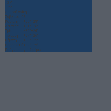
+
37°
+
25°
Θεσσαλονίκη
Σάββατο, 08
Κυριακή
+
35°
+
28°
Δευτέρα
+
34°
+
26°
Τρίτη
+
36°
+
26°
Τετάρτη
+
37°
+
26°
Πέμπτη
+
35°
+
25°
Παρασκευή
+
32°
+
25°
Πρόγνωση για 7 μέρες