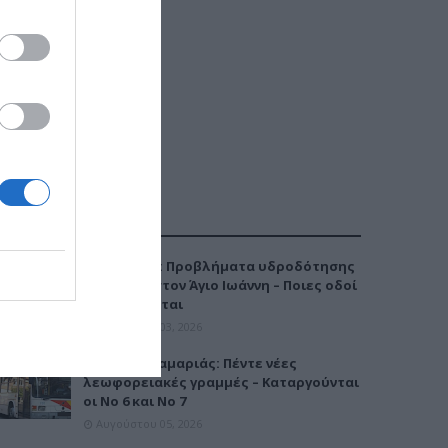
ΔΗΜΟΦΙΛΕΣΤΕΡΑ
Καλαμαριά: Προβλήματα υδροδότησης
την Τρίτη στον Άγιο Ιωάννη – Ποιες οδοί
επηρεάζονται
Αυγούστου 03, 2026
Μετρό Καλαμαριάς: Πέντε νέες
λεωφορειακές γραμμές – Καταργούνται
οι Νο 6 και Νο 7
Αυγούστου 05, 2026