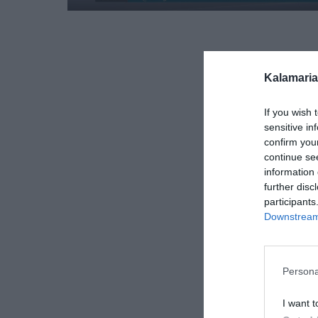
Kalamaria
If you wish 
sensitive in
confirm you
continue se
information 
further disc
participants
Downstream 
Persona
I want t