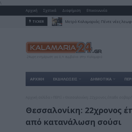
\
Αρχική
Σχετικά
Διαφήμιση
Επικοινωνία
Μετρό Καλαμαριάς: Πέντε νέες λεωφο
TICKER
ΑΡΧΙΚΗ
ΕΚΔΗΛΩΣΕΙΣ
ΔΗΜΟΤΙΚΑ
ΠΕΡ
Αρχική σελίδα
ΠΕΡΙΞ
Θεσσαλονίκη: 22χρονος έπαθε σοβαρ
Θεσσαλονίκη: 22χρονος έ
από κατανάλωση σούσι