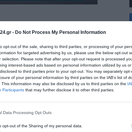
+
°
C
24.gr -
Do Not Process My Personal Information
+
+
Θ
to opt-out of the sale, sharing to third parties, or processing of your per
Π
formation for targeted advertising by us, please use the below opt-out s
Π
r selection. Please note that after your opt-out request is processed y
Σ
eing interest-based ads based on personal information utilized by us or
Κ
disclosed to third parties prior to your opt-out. You may separately opt-
Δ
Τ
losure of your personal information by third parties on the IAB’s list of
Τ
. This information may also be disclosed by us to third parties on the
IA
Π
Participants
that may further disclose it to other third parties.
l Data Processing Opt Outs
o opt-out of the Sharing of my personal data.