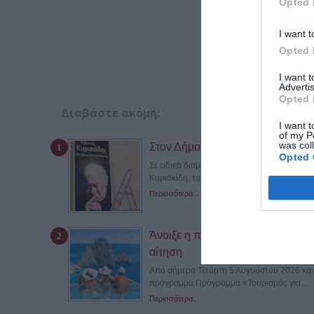
Opted 
I want t
Opted 
I want 
Advertis
Opted 
Διαβάστε ακόμη:
I want t
of my P
was col
Στον Δήμο Καλαμαριάς το πολύτι
Opted 
Σε ειδικά διαμορφωμένο χώρο του Δήμου Κα
Κυριακίδη, το οποίο δώρισε η...
Περισσότερα...
Άνοιξε η πλατφόρμα για το πρόγ
αίτηση
Από σήμερα Τετάρτη 5 Αυγούστου 2026 και ώ
πρόγραμμα Πρόγραμμα «Τουρισμός για...
Περισσότερα...