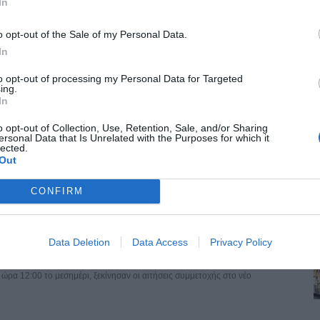
In
o opt-out of the Sale of my Personal Data.
In
to opt-out of processing my Personal Data for Targeted
ing.
In
o opt-out of Collection, Use, Retention, Sale, and/or Sharing
ersonal Data that Is Unrelated with the Purposes for which it
lected.
μο φωτογραφικό αρχείο του Γιάννη Κυριακίδη
Out
λαμαριάς μεταφέρθηκε το ιστορικό φωτογραφικό αρχείο του Γιάννη
CONFIRM
ραμμα «Τουρισμός για Όλους» - Ποιοι κάνουν σήμερα
Data Deletion
Data Access
Privacy Policy
ρα 12:00 το μεσημέρι, ξεκίνησαν οι αιτήσεις συμμετοχής στο νέο