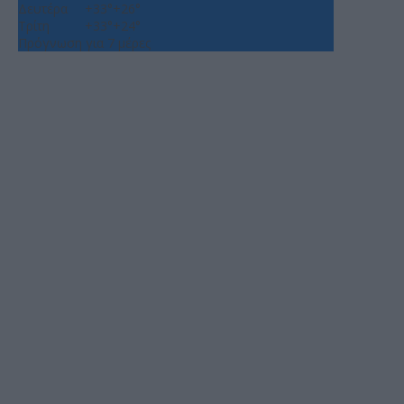
Δευτέρα
+
33°
+
26°
Τρίτη
+
33°
+
24°
Πρόγνωση για 7 μέρες