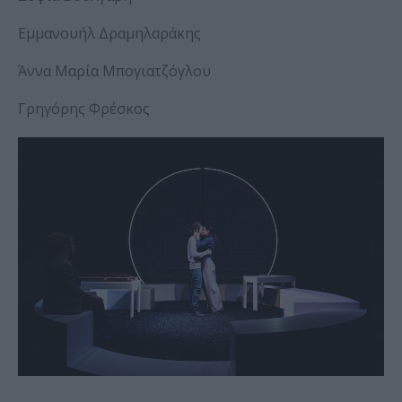
Εμμανουήλ Δραμηλαράκης
Άννα Μαρία Μπογιατζόγλου
Γρηγόρης Φρέσκος