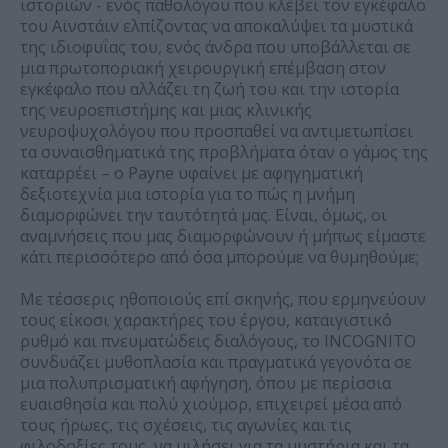
ιστοριών - ενός παθολόγου που κλέβει τον εγκέφαλο
του Αϊνστάιν ελπίζοντας να αποκαλύψει τα μυστικά
της ιδιοφυΐας του, ενός άνδρα που υποβάλλεται σε
μια πρωτοποριακή χειρουργική επέμβαση στον
εγκέφαλο που αλλάζει τη ζωή του και την ιστορία
της νευροεπιστήμης και μιας κλινικής
νευροψυχολόγου που προσπαθεί να αντιμετωπίσει
τα συναισθηματικά της προβλήματα όταν ο γάμος της
καταρρέει – ο Payne υφαίνει με αφηγηματική
δεξιοτεχνία μια ιστορία για το πώς η μνήμη
διαμορφώνει την ταυτότητά μας. Είναι, όμως, οι
αναμνήσεις που μας διαμορφώνουν ή μήπως είμαστε
κάτι περισσότερο από όσα μπορούμε να θυμηθούμε;
Με τέσσερις ηθοποιούς επί σκηνής, που ερμηνεύουν
τους είκοσι χαρακτήρες του έργου, καταιγιστικό
ρυθμό και πνευματώδεις διαλόγους, το INCOGNITO
συνδυάζει μυθοπλασία και πραγματικά γεγονότα σε
μια πολυπρισματική αφήγηση, όπου με περίσσια
ευαισθησία και πολύ χιούμορ, επιχειρεί μέσα από
τους ήρωες, τις σχέσεις, τις αγωνίες και τις
φιλοδοξίες τους, να μιλήσει για τα μυστήρια και τα