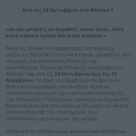
Από τις 24 Οκτωβρίου στο Θέατρο Τ
«Αν δεν μπορείς να θυμηθείς ποιος είσαι, τότε
κατά κάποιο τρόπο δεν είσαι κανένας.»
Μετά τις 30 sold out παραστάσεις της περσινής
σεζόν, το INCOGNITO του Nick Payne, μία από τις πιο
τολμηρές και απαιτητικές δουλειές της
σκηνοθέτριας Γλυκερίας Καλαϊτζή, επιστρέφει στο
Θέατρο Ταφ, από τις
24 Οκτωβρίου έως τις 16
Νοεμβρίου
. Το έργο του βραβευμένου Βρετανού
θεατρικού συγγραφέα, που ανέβηκε πέρσι σε
πανελλήνια πρώτη με την οικονομική υποστήριξη
του Υπουργείου Πολιτισμού, συνιστά μια ξεχωριστή
θεατρική εμπειρία που παίζει με το μυαλό του θεατή,
αποκαλύπτοντάς του, ταυτόχρονα, τους
πολύπλοκους μηχανισμούς της μνήμης.
Μέσα από το πρίσμα τριών φαινομενικά ασύνδετων