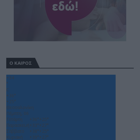
Ο ΚΑΙΡΟΣ
+
34
°
C
+
36°
+
25°
Θεσσαλονίκη
Πέμπτη, 06
Τετάρτη
+
36°
+
25°
Παρασκευή
+
33°
+
27°
Σάββατο
+
38°
+
25°
Κυριακή
+
39°
+
27°