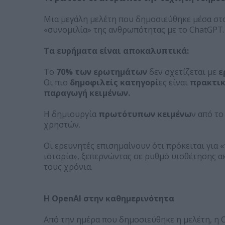
Μια μεγάλη μελέτη που δημοσιεύθηκε μέσα στο
«συνομιλία» της ανθρωπότητας με το ChatGPT
Τα ευρήματα είναι αποκαλυπτικά:
Το
70% των ερωτημάτων
δεν σχετίζεται με
ε
Οι πιο
δημοφιλείς κατηγορί
ες είναι
πρακτικ
παραγωγή κειμένων.
Η δημιουργία
πρωτότυπων κειμένω
ν από το
χρηστών.
Οι ερευνητές επισημαίνουν ότι πρόκειται για
ιστορία», ξεπερνώντας σε ρυθμό υιοθέτησης α
τους χρόνια.
Η OpenAI στην καθημερινότητα
Από την ημέρα που δημοσιεύθηκε η μελέτη, η 