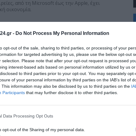
είες, από τη Microsoft έως την Apple, έχει
κή οικονομία.
+
°
C
 στην καταναλωτική αγορά: μέσα στην εβδομάδα
24.gr -
Do Not Process My Personal Information
+
ποντας στους πελάτες του λιανοπωλητή να κάνουν
+
έποντας το chatbot σε ένα είδος ψηφιακού
Θ
άλι ηλεκτρονικού εμπορίου.
to opt-out of the sale, sharing to third parties, or processing of your per
Σ
formation for targeted advertising by us, please use the below opt-out s
Κ
r selection. Please note that after your opt-out request is processed y
Δ
eing interest-based ads based on personal information utilized by us or
Τ
disclosed to third parties prior to your opt-out. You may separately opt-
Τ
στήριξη μέχρι επαγγελματικές εφαρμογές και
Π
losure of your personal information by third parties on the IAB’s list of
κή διεπαφή του σύγχρονου ανθρώπου. Η ταχύτητα με
Π
. This information may also be disclosed by us to third parties on the
IA
Π
 δεν είναι απλώς ένδειξη τεχνολογικής εξέλιξης,
Participants
that may further disclose it to other third parties.
ούν την τεχνητή νοημοσύνη, αλλά πόσα πράγματα
l Data Processing Opt Outs
o opt-out of the Sharing of my personal data.