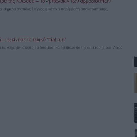
υρα της Κνωσού – Το «μπαλάκι» των αρμοδιοτήτων
έχρι σήμερα στατικός έλεγχος ή κάποια παρέμβαση αποκατάστασης,
 Ξεκίνησε το τελικό “trial run”
 τις νυχτερινές ώρες, τα δοκιμαστικά δρομολόγια της επέκτασης του Μετρό