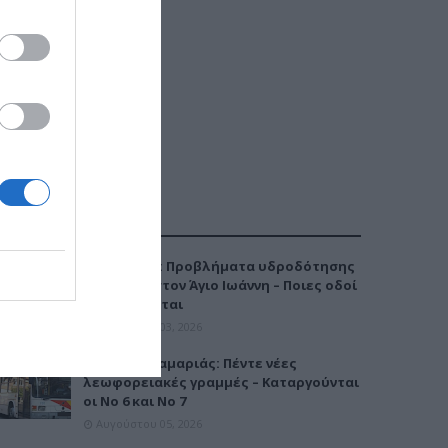
ΔΗΜΟΦΙΛΕΣΤΕΡΑ
Καλαμαριά: Προβλήματα υδροδότησης
την Τρίτη στον Άγιο Ιωάννη – Ποιες οδοί
επηρεάζονται
Αυγούστου 03, 2026
Μετρό Καλαμαριάς: Πέντε νέες
λεωφορειακές γραμμές – Καταργούνται
οι Νο 6 και Νο 7
Αυγούστου 05, 2026