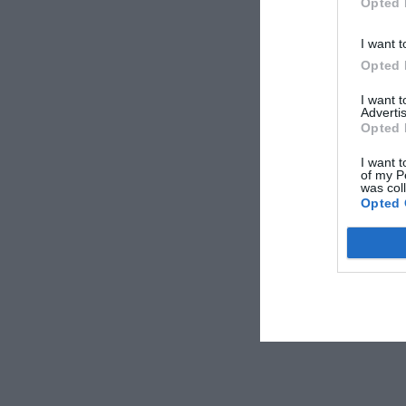
Opted 
I want t
Opted 
I want 
Advertis
Opted 
I want t
of my P
was col
Opted 