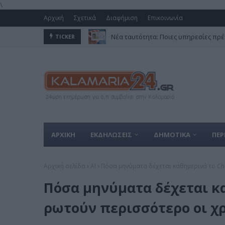
\
Αρχική
Σχετικά
Διαφήμιση
Επικοινωνία
Νέα ταυτότητα: Ποιες υπηρεσίες πρέ
TICKER
ΑΡΧΙΚΗ
ΕΚΔΗΛΩΣΕΙΣ
ΔΗΜΟΤΙΚΑ
ΠΕΡ
Αρχική σελίδα
AI
Πόσα μηνύματα δέχεται καθημερινά το Cha
Πόσα μηνύματα δέχεται κα
ρωτούν περισσότερο οι χ