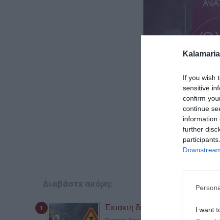
Kalamaria
If you wish 
sensitive in
confirm you
continue se
information 
further disc
participants
Downstream 
Διαβάστε ακόμη:
Persona
Έκτακτη διακοπή νερού στην Καλ
I want t