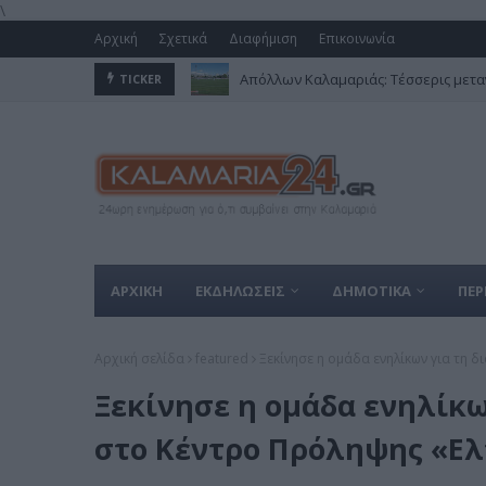
\
Αρχική
Σχετικά
Διαφήμιση
Επικοινωνία
Απόλλων Καλαμαριάς: Τέσσερις μετα
TICKER
ΑΡΧΙΚΗ
ΕΚΔΗΛΩΣΕΙΣ
ΔΗΜΟΤΙΚΑ
ΠΕΡ
Αρχική σελίδα
featured
Ξεκίνησε η ομάδα ενηλίκων για τη 
Ξεκίνησε η ομάδα ενηλίκω
στο Κέντρο Πρόληψης «Ε