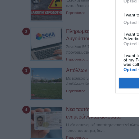
Έκτακτη διακοπή υδροδότησης βρίσκεται σ
Opted 
εντοπίζεται στην οδό Λαοδικείας...
Περισσότερα...
I want t
Opted 
Πληρωμές e-ΕΦΚΑ και ΔΥΠΑ: 56,7
I want 
Advertis
Αυγούστου
Opted 
Συνολικά 56.756.000 ευρώ θα καταβληθούν 
προγραμματισμένων καταβολών του...
I want t
of my P
Περισσότερα...
was col
Opted 
Απόλλων Καλαμαριάς: Τέσσερις μ
Με τέσσερις νέες μεταγραφές και επτά ανα
Απόλλωνα Καλαμαριάς ενόψει της νέας...
Περισσότερα...
Νέα ταυτότητα: Ποιες υπηρεσίες π
ενημερώνονται αυτόματα
Η νέα αστυνομική ταυτότητα αποτελεί πλέον
τύπου ταυτότητες δεν...
Περισσότερα...