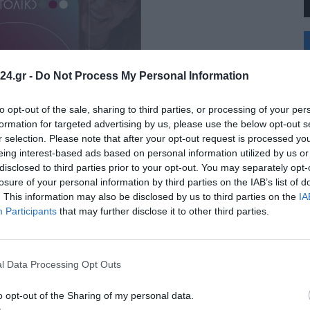
+
°
C
24.gr -
Do Not Process My Personal Information
+
+
Θ
to opt-out of the sale, sharing to third parties, or processing of your per
Κ
formation for targeted advertising by us, please use the below opt-out s
Δ
r selection. Please note that after your opt-out request is processed y
Τ
eing interest-based ads based on personal information utilized by us or
Τ
disclosed to third parties prior to your opt-out. You may separately opt-
Π
Π
losure of your personal information by third parties on the IAB’s list of
Σ
. This information may also be disclosed by us to third parties on the
IA
Π
Participants
that may further disclose it to other third parties.
l Data Processing Opt Outs
αμαριά – Πότε αναμένεται η αποκατάσταση
o opt-out of the Sharing of my personal data.