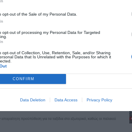
ε εξέλιξη σήμερα, Κυριακή 9 Αυγούστου, στην Καλαμαριά.Το πρόβλημα
In
o opt-out of the Sale of my Personal Data.
In
 εκατ. ευρώ σε 58.370 δικαιούχους από 10 έως 14
to opt-out of processing my Personal Data for Targeted
ing.
In
σε 58.370 δικαιούχους, από τις 10 έως 14 Αυγούστου, στο πλαίσιο των
o opt-out of Collection, Use, Retention, Sale, and/or Sharing
ersonal Data that Is Unrelated with the Purposes for which it
lected.
Out
εταγραφές, επτά ανανεώσεις και πρεμιέρα στο Κύπελλο
νεώσεις ποδοσφαιριστών συνεχίζεται η διαμόρφωση του ρόστερ του
CONFIRM
Data Deletion
Data Access
Privacy Policy
ρέπει να ενημερώσετε για τα νέα στοιχεία και ποιες
 απαραίτητη προϋπόθεση για τα ταξίδια στο εξωτερικό, καθώς οι παλαιού