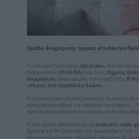
Ομάδα διαχείρισης άγχους στο Κέντρο Πρ
Το Κέντρο Πρόληψης
«Ελπίδα»,
που λειτουργ
Ναρκωτικών
(Ο.ΚΑ.ΝΑ.)
και τους
Δήμους Καλα
Θερμαϊκού,
ανακοινώνει την έναρξη του
Β’ Κ
«Άγχος: ένα παράδοξο δώρο».
Η συγκεκριμένη δράση αποτελεί τη συνέχιση 
πραγματοποιήθηκε την περίοδο Ιανουάριος - 
πολύτιμα εργαλεία αυτογνωσίας, ενδυνάμωσης
Η νέα ομάδα απευθύνεται σε
ενήλικες κάθε η
δράσης και θα ξεκινήσει τις συναντήσεις της τ
Κέντρου Πρόληψης «Ελπίδα» (Ησιόδου 10, Καλα