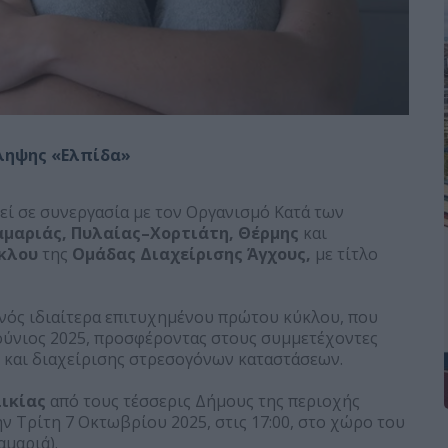
όληψης «Ελπίδα»
εί σε συνεργασία με τον Οργανισμό Κατά των
μαριάς, Πυλαίας–Χορτιάτη, Θέρμης
και
ύκλου
της
Ομάδας Διαχείρισης Άγχους,
με τίτλο
ενός ιδιαίτερα επιτυχημένου πρώτου κύκλου, που
Ιούνιος 2025, προσφέροντας στους συμμετέχοντες
 και διαχείρισης στρεσογόνων καταστάσεων.
λικίας
από τους τέσσερις Δήμους της περιοχής
ην Τρίτη 7 Οκτωβρίου 2025, στις 17:00, στο χώρο του
μαριά).