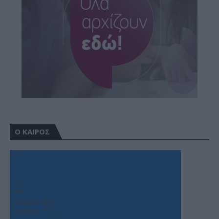
Ο ΚΑΙΡΟΣ
+
32
°
C
+
32°
+
25°
Θεσσαλονίκη
Δευτέρα, 10