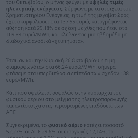
του Οκτωβρίου, ο μήνας φεύγει με
υψηλές τιμές
ηλεκτρικής ενέργειας
. Σύμφωνα με τα στοιχεία του
Χρηματιστηρίου Ενέργειας, η τιμή της μεγαβατώρας
έχει σκαρφαλώσει στα 137,55 ευρώ, καταγράφοντας
αύξηση κατά 25,18% σε σχέση με χθες που ήταν στα
109,88 ευρώ/MWh, και κλείνοντας μια εβδομάδα με
διαδοχικά ανοδικά «χτυπήματα».
Έτσι, αν και την Κυριακή 26 Οκτωβρίου η τιμή
διαμορφωνόταν στα 66,24 ευρώ/MWh, σήμερα
φτάσαμε στα υπερδιπλάσια επίπεδα των σχεδόν 138
ευρώ/MWh.
Κάτι που οφείλεται ασφαλώς στην κυριαρχία του
φυσικού αερίου στο μείγμα της ηλεκτροπαραγωγής
και αντίστοιχα στις περιορισμένες επιδόσεις των
ΑΠΕ.
Συγκεκριμένα, το
φυσικό αέριο
κατέχει ποσοστό
52,27%, οι ΑΠΕ 29,6%, οι εισαγωγές 12,14%, τα