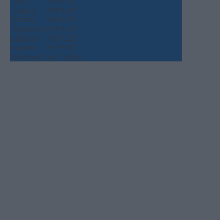
Τρίτη
+
34°
+
25°
Τετάρτη
+
38°
+
25°
Πέμπτη
+
36°
+
25°
Παρασκευή
+
31°
+
24°
Σάββατο
+
30°
+
22°
Κυριακή
+
31°
+
20°
Πρόγνωση για 7 μέρες