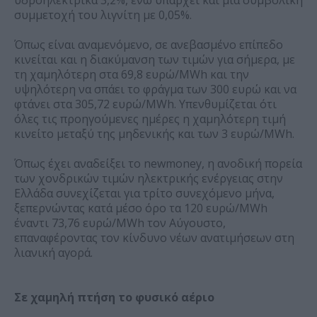
υδροηλεκτρικά 3,2%, ενώ υπάρχει και μια συμβολική
συμμετοχή του λιγνίτη με 0,05%.
Όπως είναι αναμενόμενο, σε ανεβασμένο επίπεδο
κινείται και η διακύμανση των τιμών για σήμερα, με
τη χαμηλότερη στα 69,8 ευρώ/MWh και την
υψηλότερη να σπάει το φράγμα των 300 ευρώ και να
φτάνει στα 305,72 ευρώ/MWh. Υπενθυμίζεται ότι
όλες τις προηγούμενες ημέρες η χαμηλότερη τιμή
κινείτο μεταξύ της μηδενικής και των 3 ευρώ/MWh.
Όπως έχει αναδείξει το newmoney, η ανοδική πορεία
των χονδρικών τιμών ηλεκτρικής ενέργειας στην
Ελλάδα συνεχίζεται για τρίτο συνεχόμενο μήνα,
ξεπερνώντας κατά μέσο όρο τα 120 ευρώ/MWh
έναντι 73,76 ευρώ/MWh τον Αύγουστο,
επαναφέροντας τον κίνδυνο νέων ανατιμήσεων στη
λιανική αγορά.
Σε χαμηλή πτήση το φυσικό αέριο