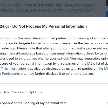
κή του ομάδα
«Υπερασπιστές της Καρδιάς – Heart
ές, και να συμμετέχει ενεργά στη γιορτή της ζωής.
+
°
C
24.gr -
Do Not Process My Personal Information
+
+
Θ
to opt-out of the sale, sharing to third parties, or processing of your per
Σ
formation for targeted advertising by us, please use the below opt-out s
Κ
r selection. Please note that after your opt-out request is processed y
Δ
eing interest-based ads based on personal information utilized by us or
Τ
disclosed to third parties prior to your opt-out. You may separately opt-
Τ
Π
losure of your personal information by third parties on the IAB’s list of
Π
. This information may also be disclosed by us to third parties on the
IA
Π
Participants
that may further disclose it to other third parties.
l Data Processing Opt Outs
o opt-out of the Sharing of my personal data.