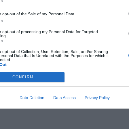
In
o opt-out of the Sale of my Personal Data.
In
to opt-out of processing my Personal Data for Targeted
ing.
In
o opt-out of Collection, Use, Retention, Sale, and/or Sharing
ersonal Data that Is Unrelated with the Purposes for which it
lected.
Out
CONFIRM
Data Deletion
Data Access
Privacy Policy
οστέλλοντας τη δήλωση συμμετοχής στο email: