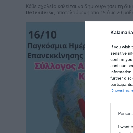
Κάθε σχολείο καλείται να δημιουργήσει τη δι
Defenders»,
αποτελούμενη από 15 έως 20 μαθητ
Kalamaria
If you wish 
sensitive in
confirm you
continue se
information 
further disc
participants
Downstream 
Persona
I want t