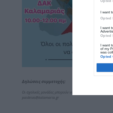
Opted 
I want t
Opted 
I want 
Advertis
Opted 
I want t
of my P
was col
Opted 
Δηλώσεις συμμετοχής:
Οι σχολικές μονάδες μπορούν να δηλώσουν συμμετοχή απ
paideias@kalamaria.gr