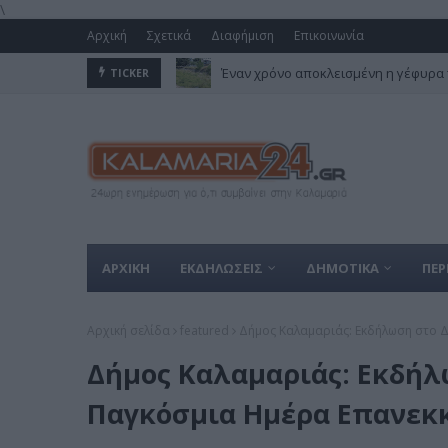
\
Αρχική
Σχετικά
Διαφήμιση
Επικοινωνία
Έναν χρόνο αποκλεισμένη η γέφυρα 
TICKER
ΑΡΧΙΚΗ
ΕΚΔΗΛΩΣΕΙΣ
ΔΗΜΟΤΙΚΑ
ΠΕΡ
Αρχική σελίδα
featured
Δήμος Καλαμαριάς: Εκδήλωση στο Δ
Δήμος Καλαμαριάς: Εκδήλ
Παγκόσμια Ημέρα Επανεκκ