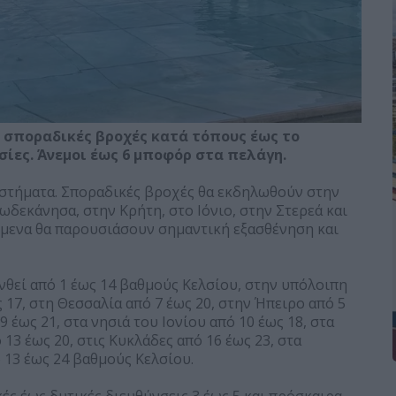
 σποραδικές βροχές κατά τόπους έως το
σίες. Άνεμοι έως 6 μποφόρ στα πελάγη.
αστήματα. Σποραδικές βροχές θα εκδηλωθούν στην
ωδεκάνησα, στην Κρήτη, στο Ιόνιο, στην Στερεά και
μενα θα παρουσιάσουν σημαντική εξασθένηση και
θεί από 1 έως 14 βαθμούς Κελσίου, στην υπόλοιπη
 17, στη Θεσσαλία από 7 έως 20, στην Ήπειρο από 5
 έως 21, στα νησιά του Ιονίου από 10 έως 18, στα
13 έως 20, στις Κυκλάδες από 16 έως 23, στα
 13 έως 24 βαθμούς Κελσίου.
κές έως δυτικές διευθύνσεις 3 έως 5 και πρόσκαιρα