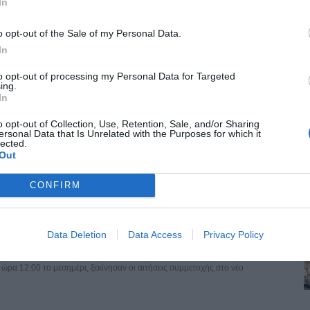
In
Αυγούστου, τη μεγάλη δεσποτική εορτή της Μεταμορφώσεως του
o opt-out of the Sale of my Personal Data.
In
τού –Μεγάλη Γιορτή 6 Αυγούστου
to opt-out of processing my Personal Data for Targeted
Χριστιανοσύνης. Γιορτάζεται κάθε χρόνο στις 6 Αυγούστου, ημέρα των
ing.
In
o opt-out of Collection, Use, Retention, Sale, and/or Sharing
ersonal Data that Is Unrelated with the Purposes for which it
lected.
μο φωτογραφικό αρχείο του Γιάννη Κυριακίδη
Out
λαμαριάς μεταφέρθηκε το ιστορικό φωτογραφικό αρχείο του Γιάννη
CONFIRM
ραμμα «Τουρισμός για Όλους» - Ποιοι κάνουν σήμερα
Data Deletion
Data Access
Privacy Policy
ρα 12:00 το μεσημέρι, ξεκίνησαν οι αιτήσεις συμμετοχής στο νέο