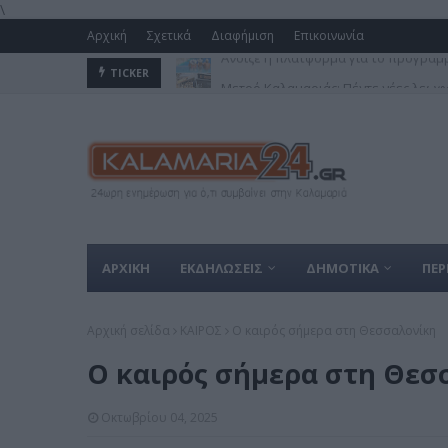
\
Αρχική
Σχετικά
Διαφήμιση
Επικοινωνία
Μετρό Καλαμαριάς: Πέντε νέες λεωφο
TICKER
ΑΡΧΙΚΗ
ΕΚΔΗΛΩΣΕΙΣ
ΔΗΜΟΤΙΚΑ
ΠΕΡ
Αρχική σελίδα
ΚΑΙΡΟΣ
Ο καιρός σήμερα στη Θεσσαλονίκη
Ο καιρός σήμερα στη Θεσ
Οκτωβρίου 04, 2025