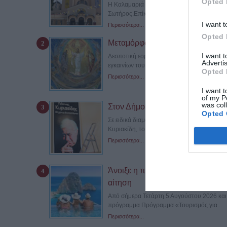
Opted 
Η Καλαμαριά γιορτάζει σήμερα, Πέμπτη 6 
Σωτήρος.Επίκεντρο των λατρευτικών...
I want t
Περισσότερα...
Opted 
Μεταμόρφωση του Σωτήρος Χρισ
I want 
Δεσποτική εορτή, από τις μεγαλύτερες της 
Advertis
εγκαινίων του ομώνυμου ναού που...
Opted 
Περισσότερα...
I want t
of my P
was col
Στον Δήμο Καλαμαριάς το πολύτι
Opted 
Σε ειδικά διαμορφωμένο χώρο του Δήμου Κα
Κυριακίδη, το οποίο δώρισε η...
Περισσότερα...
Άνοιξε η πλατφόρμα για το πρόγ
αίτηση
Από σήμερα Τετάρτη 5 Αυγούστου 2026 και ώ
πρόγραμμα Πρόγραμμα «Τουρισμός για...
Περισσότερα...