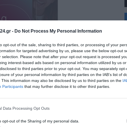
+
°
C
24.gr -
Do Not Process My Personal Information
+
+
Θ
to opt-out of the sale, sharing to third parties, or processing of your per
Π
formation for targeted advertising by us, please use the below opt-out s
Π
r selection. Please note that after your opt-out request is processed y
Σ
eing interest-based ads based on personal information utilized by us or
Κ
disclosed to third parties prior to your opt-out. You may separately opt-
Δ
Τ
losure of your personal information by third parties on the IAB’s list of
Τ
. This information may also be disclosed by us to third parties on the
IA
Π
Participants
that may further disclose it to other third parties.
l Data Processing Opt Outs
όρφωση του Σωτήρος – Σήμερα η λιτάνευση της ιεράς
o opt-out of the Sharing of my personal data.