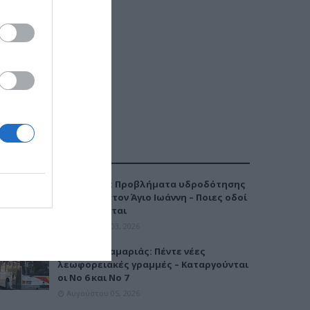
ΔΗΜΟΦΙΛΕΣΤΕΡΑ
Καλαμαριά: Προβλήματα υδροδότησης
την Τρίτη στον Άγιο Ιωάννη – Ποιες οδοί
επηρεάζονται
Αυγούστου 03, 2026
Μετρό Καλαμαριάς: Πέντε νέες
λεωφορειακές γραμμές – Καταργούνται
οι Νο 6 και Νο 7
Αυγούστου 05, 2026