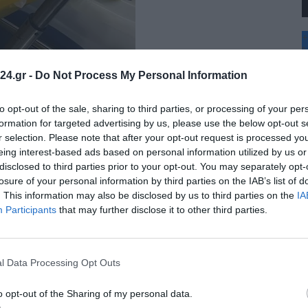
+
°
C
24.gr -
Do Not Process My Personal Information
+
+
Θ
to opt-out of the sale, sharing to third parties, or processing of your per
Π
formation for targeted advertising by us, please use the below opt-out s
Π
r selection. Please note that after your opt-out request is processed y
Σ
eing interest-based ads based on personal information utilized by us or
Κ
disclosed to third parties prior to your opt-out. You may separately opt-
Δ
Τ
losure of your personal information by third parties on the IAB’s list of
Τ
. This information may also be disclosed by us to third parties on the
IA
Π
Participants
that may further disclose it to other third parties.
l Data Processing Opt Outs
o opt-out of the Sharing of my personal data.