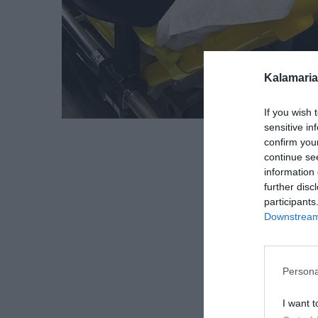
Kalamaria
If you wish 
sensitive in
confirm you
continue se
information 
further disc
participants
Downstream 
Persona
I want t