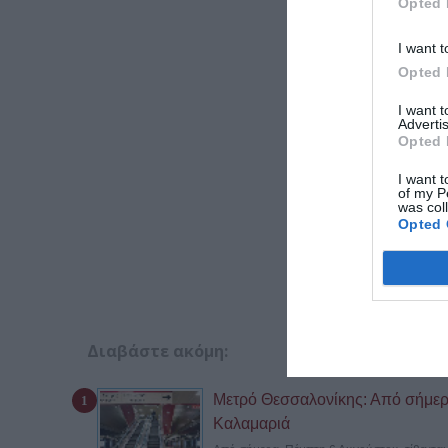
Opted 
I want t
Opted 
I want 
Advertis
Opted 
I want t
of my P
was col
Opted 
Διαβάστε ακόμη:
Μετρό Θεσσαλονίκης: Από σήμερα
Καλαμαριά