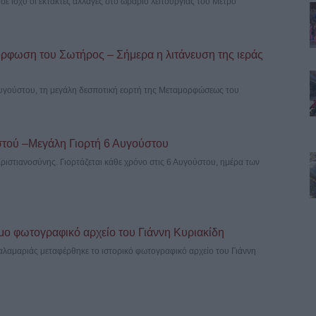
σε ισχύ οι έκτακτες αλλαγές στο ωράριο λειτουργίας του Μετρό
όρφωση του Σωτήρος – Σήμερα η λιτάνευση της ιεράς
Αυγούστου, τη μεγάλη δεσποτική εορτή της Μεταμορφώσεως του
τού –Μεγάλη Γιορτή 6 Αυγούστου
Χριστιανοσύνης. Γιορτάζεται κάθε χρόνο στις 6 Αυγούστου, ημέρα των
μο φωτογραφικό αρχείο του Γιάννη Κυριακίδη
λαμαριάς μεταφέρθηκε το ιστορικό φωτογραφικό αρχείο του Γιάννη