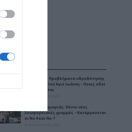
ΔΗΜΟΦΙΛΕΣΤΕΡΑ
Καλαμαριά: Προβλήματα υδροδότησης
την Τρίτη στον Άγιο Ιωάννη – Ποιες οδοί
επηρεάζονται
Αυγούστου 03, 2026
Μετρό Καλαμαριάς: Πέντε νέες
λεωφορειακές γραμμές – Καταργούνται
οι Νο 6 και Νο 7
Αυγούστου 05, 2026