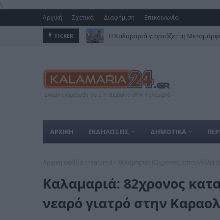
\
Αρχική
Σχετικά
Διαφήμιση
Επικοινωνία
Η Καλαμαριά γιορτάζει τη Μεταμόρφω
TICKER
ΑΡΧΙΚΗ
ΕΚΔΗΛΩΣΕΙΣ
ΔΗΜΟΤΙΚΑ
ΠΕΡ
Αρχική σελίδα
featured
Καλαμαριά: 82χρονος καταγγέλλει 
Καλαμαριά: 82χρονος κατ
νεαρό γιατρό στην Καραο