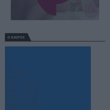
Ο ΚΑΙΡΟΣ
+
32
°
C
+
32°
+
25°
Θεσσαλονίκη
Δευτέρα, 10
Τρίτη
+
34°
+
25°
Τετάρτη
+
38°
+
25°
Πέμπτη
+
36°
+
25°
Παρασκευή
+
31°
+
24°
Σάββατο
+
30°
+
22°
Κυριακή
+
31°
+
20°
Πρόγνωση για 7 μέρες